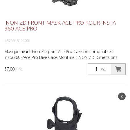
INON ZD FRONT MASK ACE PRO POUR INSTA
360 ACE PRO
457001812100
Masque avant Inon ZD pour Ace Pro Caisson compatible :
Insta360??Ace Pro Dive Case Monture : INON ZD Dimensions
(sans poignée) : 74,5 mm (L) x 95,4 mm (H) x 41,2 mm (P) (...
57.00
/ Pc.
Pc.
0