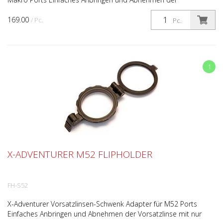
Vorsatzlinsen mit nur einem Klick. Kein Drehen und Schrauben
169.00
un...
/ Pc.
Pc.
1
X-ADVENTURER M52 FLIPHOLDER
FH-S52
X-Adventurer Vorsatzlinsen-Schwenk Adapter für M52 Ports
Einfaches Anbringen und Abnehmen der Vorsatzlinse mit nur