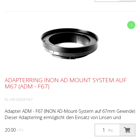
1
ADAPTERRING INON AD MOUNT SYSTEM AUF
M67 (ADM - F67)
FL-AR-ADM-F67
Adapter ADM - F67 (INON AD-Mount-System auf 67mm Gewinde)
Dieser Adapterring ermöglicht den Einsatz von Linsen und
Rotfilter mit M67 Anschluss an Gehäusen mit Inon Bajon...
20.00
/ Pc.
Pc.