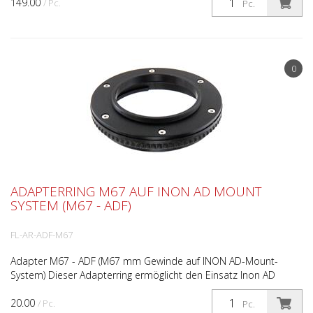
149.00
/ Pc.
Pc.
0
ADAPTERRING M67 AUF INON AD MOUNT
SYSTEM (M67 - ADF)
FL-AR-ADF-M67
Adapter M67 - ADF (M67 mm Gewinde auf INON AD-Mount-
System) Dieser Adapterring ermöglicht den Einsatz Inon AD
Linsen oder AD Rotfilter an Gehäusen mit M67 Gewinde (z.B. ...
20.00
/ Pc.
Pc.