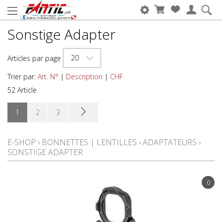
Sonstige Adapter
20
Articles par page
Trier par:
Art. N°
|
Description
|
CHF
52 Article
1
2
3
E-SHOP
›
BONNETTES | LENTILLES
›
ADAPTATEURS
›
SONSTIGE ADAPTER
0