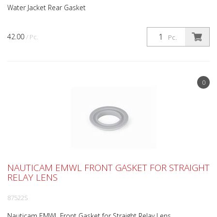
Water Jacket Rear Gasket
42.00
/ Pc.
Pc.
0
NAUTICAM EMWL FRONT GASKET FOR STRAIGHT
RELAY LENS
87522S
Nauticam EMWL Front Gasket for Straight Relay Lens