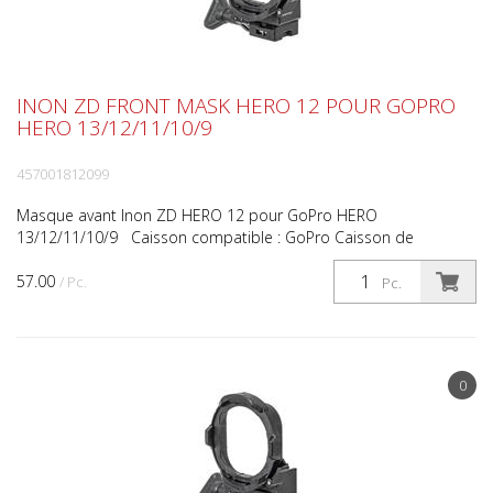
INON ZD FRONT MASK HERO 12 POUR GOPRO
HERO 13/12/11/10/9
457001812099
Masque avant Inon ZD HERO 12 pour GoPro HERO
13/12/11/10/9 Caisson compatible : GoPro Caisson de
protection d'origine pour HERO9/10/11/12/13 Monture :
57.00
Monture INON ZD D...
/ Pc.
Pc.
0