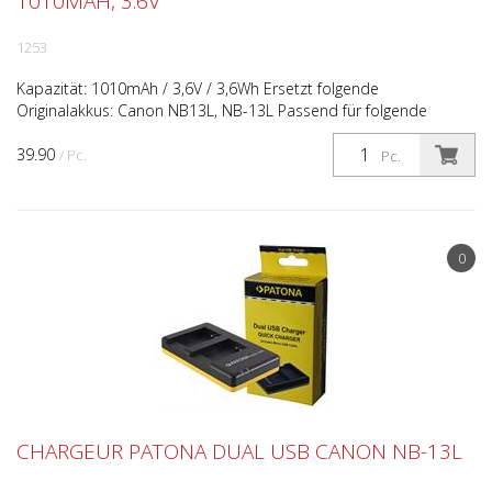
1010MAH, 3.6V
1253
Kapazität: 1010mAh / 3,6V / 3,6Wh Ersetzt folgende
Originalakkus: Canon NB13L, NB-13L Passend für folgende
Kameratypen: Canon PowerShot SX730 HS, PowerShot G9 X
39.90
Mark II, ...
/ Pc.
Pc.
0
CHARGEUR PATONA DUAL USB CANON NB-13L