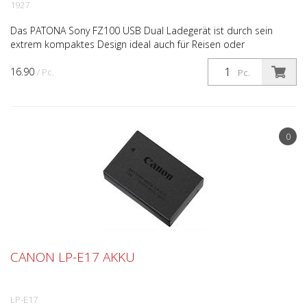
1927
Das PATONA Sony FZ100 USB Dual Ladegerät ist durch sein
extrem kompaktes Design ideal auch für Reisen oder
professionelle Anwender. Das Sony FZ100 Dual Ladegerät ist ein
16.90
...
/ Pc.
Pc.
0
CANON LP-E17 AKKU
LP-E17