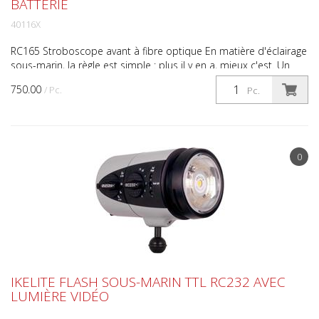
BATTERIE
40116X
RC165 Stroboscope avant à fibre optique En matière d'éclairage
sous-marin, la règle est simple : plus il y en a, mieux c'est. Un
stroboscope rapide et puissant est le moy...
750.00
/ Pc.
Pc.
0
IKELITE FLASH SOUS-MARIN TTL RC232 AVEC
LUMIÈRE VIDÉO