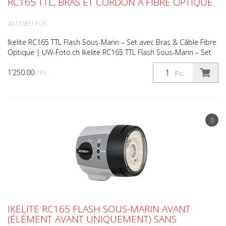
RC165 TTL, BRAS ET CORDON À FIBRE OPTIQUE
40116EU-FCA
Ikelite RC165 TTL Flash Sous-Marin – Set avec Bras & Câble Fibre
Optique | UW-Foto.ch Ikelite RC165 TTL Flash Sous-Marin – Set
avec Bras & Câble Fibre Optique Flash TTL p...
1’250.00
/ Pc.
Pc.
0
IKELITE RC165 FLASH SOUS-MARIN AVANT
(ÉLÉMENT AVANT UNIQUEMENT) SANS