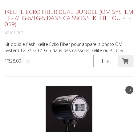
IKELITE ECKO FIBER DUAL-BUNDLE (OM SYSTEM
TG-7/TG-6/TG-5 DANS CAISSONS IKELITE OU PT-
059)
40101-RC2
Kit double flash Ikelite Ecko Fiber pour appareils photo OM
System TG-7/TG-6/TG-5 dans des caissons Ikelite ou PT-059
Ajoutez deux flashs pour éclairer efficacement tout ...
1’628.00
/ Pc.
Pc.
0