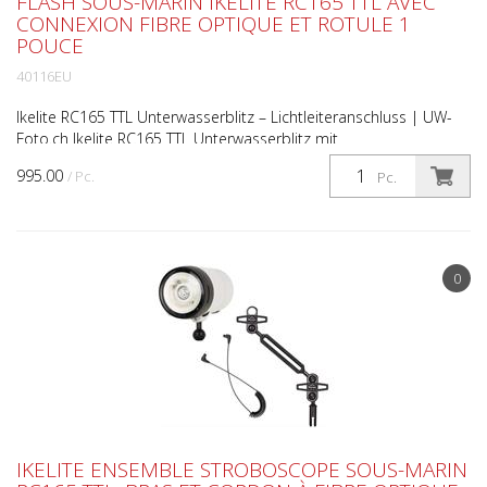
FLASH SOUS-MARIN IKELITE RC165 TTL AVEC
CONNEXION FIBRE OPTIQUE ET ROTULE 1
POUCE
40116EU
Ikelite RC165 TTL Unterwasserblitz – Lichtleiteranschluss | UW-
Foto.ch Ikelite RC165 TTL Unterwasserblitz mit
Lichtleiteranschluss Leistungsstarker TTL-Blitz für Makro- u...
995.00
/ Pc.
Pc.
0
IKELITE ENSEMBLE STROBOSCOPE SOUS-MARIN