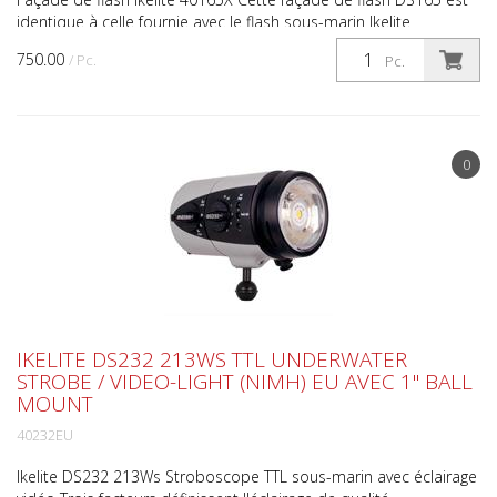
identique à celle fournie avec le flash sous-marin Ikelite
DS165EU. Le DS165 émet un faisceau lumineux de 1...
750.00
/ Pc.
Pc.
0
IKELITE DS232 213WS TTL UNDERWATER
STROBE / VIDEO-LIGHT (NIMH) EU AVEC 1" BALL
MOUNT
40232EU
Ikelite DS232 213Ws Stroboscope TTL sous-marin avec éclairage