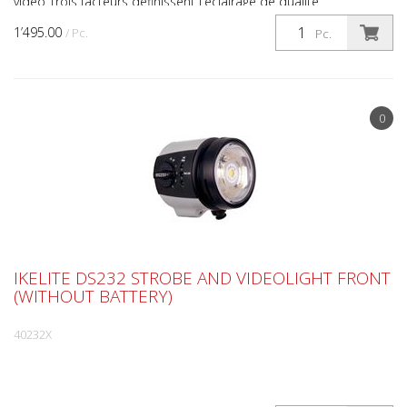
vidéo Trois facteurs définissent l'éclairage de qualité
professionnelle : La qualité de la lumière, la vites...
1’495.00
/ Pc.
Pc.
0
IKELITE DS232 STROBE AND VIDEOLIGHT FRONT
(WITHOUT BATTERY)
40232X