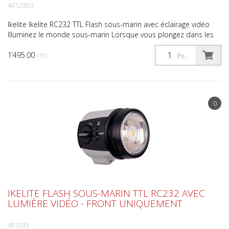
40123EU
Ikelite Ikelite RC232 TTL Flash sous-marin avec éclairage vidéo
Illuminez le monde sous-marin Lorsque vous plongez dans les
profondeurs, votre temps est limité. Soyez p...
1’495.00
/ Pc.
Pc.
0
IKELITE FLASH SOUS-MARIN TTL RC232 AVEC
LUMIÈRE VIDÉO - FRONT UNIQUEMENT
40123X