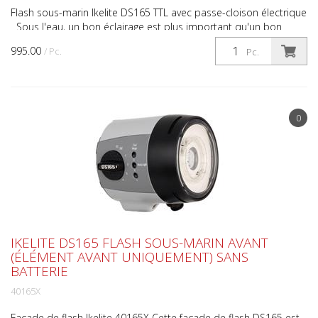
Flash sous-marin Ikelite DS165 TTL avec passe-cloison électrique
Sous l'eau, un bon éclairage est plus important qu'un bon
appareil photo Le DS165 vous permet de réalis...
995.00
/ Pc.
Pc.
0
IKELITE DS165 FLASH SOUS-MARIN AVANT
(ÉLÉMENT AVANT UNIQUEMENT) SANS
BATTERIE
40165X
Façade de flash Ikelite 40165X Cette façade de flash DS165 est