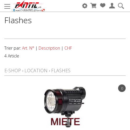
Flashes
Trier par:
Art. N°
|
Description
|
CHF
4 Article
E-SHOP
›
LOCATION
›
FLASHES
0