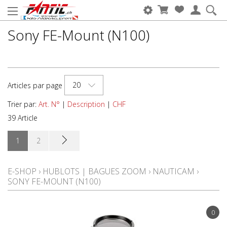
Sony FE-Mount (N100)
20
Articles par page
Trier par:
Art. N°
|
Description
|
CHF
39 Article
1
2
E-SHOP
›
HUBLOTS | BAGUES ZOOM
›
NAUTICAM
›
SONY FE-MOUNT (N100)
0