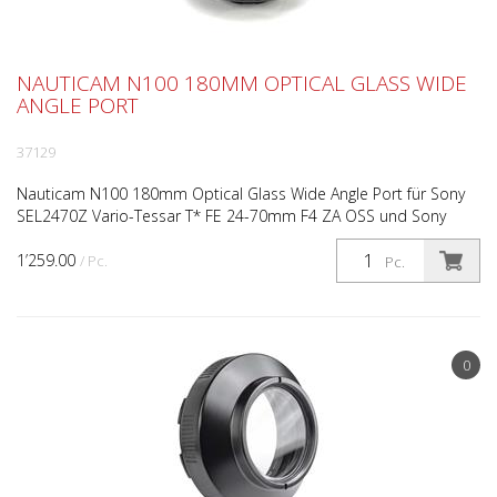
NAUTICAM N100 180MM OPTICAL GLASS WIDE
ANGLE PORT
37129
Nauticam N100 180mm Optical Glass Wide Angle Port für Sony
SEL2470Z Vario-Tessar T* FE 24-70mm F4 ZA OSS und Sony
SEL1635Z Vario-Tessar T* FE 16-35mm F4 ZA OSS Body cons...
1’259.00
/ Pc.
Pc.
0