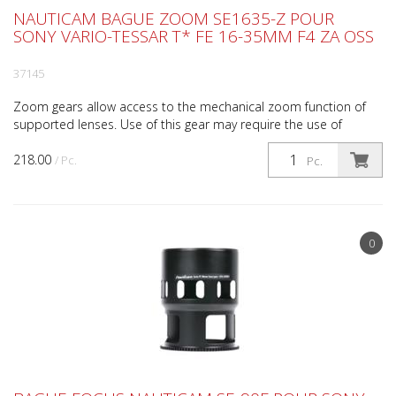
NAUTICAM BAGUE ZOOM SE1635-Z POUR
SONY VARIO-TESSAR T* FE 16-35MM F4 ZA OSS
37145
Zoom gears allow access to the mechanical zoom function of
supported lenses. Use of this gear may require the use of
additional port extensions or adapters. This zoom gea...
218.00
/ Pc.
Pc.
0