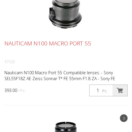
NAUTICAM N100 MACRO PORT 55
37123
Nauticam N100 Macro Port 55 Compatible lenses: - Sony
SEL55F18Z AE Zeiss Sonnar T* FE 55mm F1.8 ZA - Sony FE
90mm F2.8 Macro G OSS ** Compatible housing model: NA-
393.00
A7/R/S/...
/ Pc.
Pc.
0