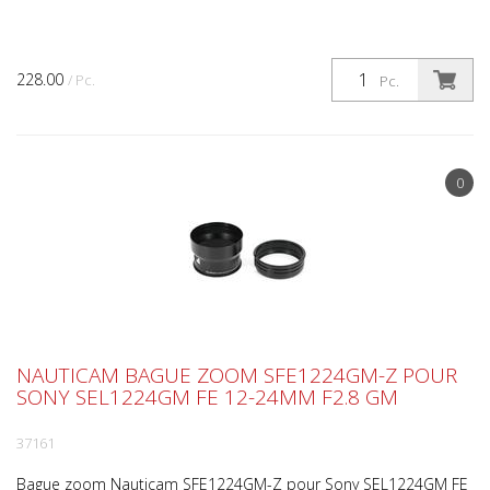
228.00
/ Pc.
Pc.
0
NAUTICAM BAGUE ZOOM SFE1224GM-Z POUR
SONY SEL1224GM FE 12-24MM F2.8 GM
37161
Bague zoom Nauticam SFE1224GM-Z pour Sony SEL1224GM FE