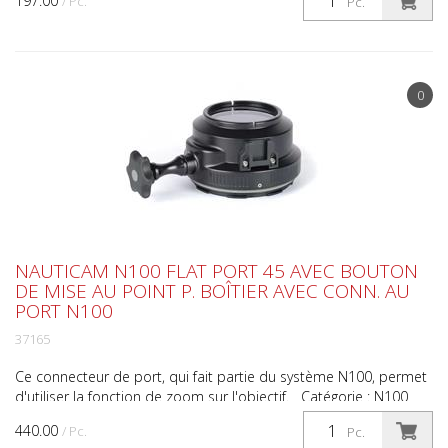
197.00
/ Pc.
Pc.
0
NAUTICAM N100 FLAT PORT 45 AVEC BOUTON
DE MISE AU POINT P. BOÎTIER AVEC CONN. AU
PORT N100
37165
Ce connecteur de port, qui fait partie du système N100, permet
d'utiliser la fonction de zoom sur l'objectif. Catégorie : N100
Ports : Plongée, Short Flat Port, Sous-ma...
440.00
/ Pc.
Pc.