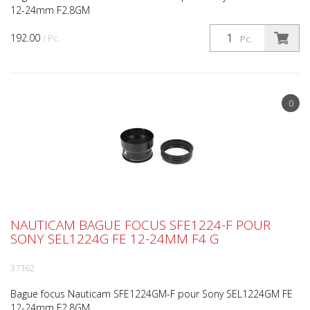
12-24mm F2.8GM
192.00
/ Pc.
Pc.
0
NAUTICAM BAGUE FOCUS SFE1224-F POUR
SONY SEL1224G FE 12-24MM F4 G
37162
Bague focus Nauticam SFE1224GM-F pour Sony SEL1224GM FE
12-24mm F2.8GM