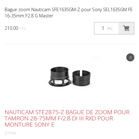
Bague zoom Nauticam SFE1635GM-Z pour Sony SEL1635GM FE
16-35mm F2.8 G Master
210.00
/ Pc.
Pc.
0
NAUTICAM STE2875-Z BAGUE DE ZOOM POUR
TAMRON 28-75MM F/2.8 DI III RXD POUR
MONTURE SONY E
37159