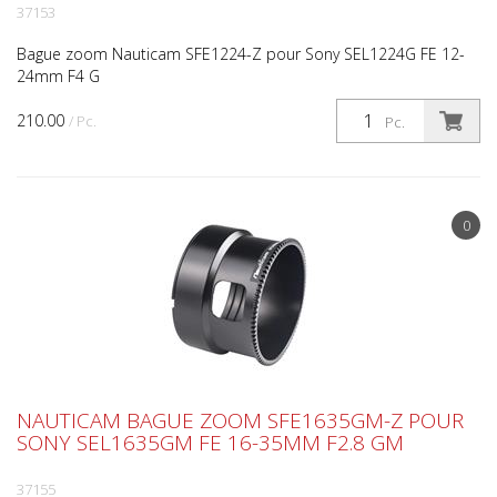
37153
Bague zoom Nauticam SFE1224-Z pour Sony SEL1224G FE 12-
24mm F4 G
210.00
/ Pc.
Pc.
0
NAUTICAM BAGUE ZOOM SFE1635GM-Z POUR
SONY SEL1635GM FE 16-35MM F2.8 GM
37155