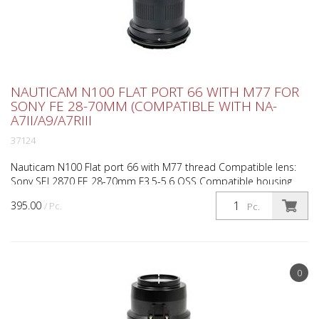
NAUTICAM N100 FLAT PORT 66 WITH M77 FOR
SONY FE 28-70MM (COMPATIBLE WITH NA-
A7II/A9/A7RIII
37124
Nauticam N100 Flat port 66 with M77 thread Compatible lens:
Sony SEL2870 FE 28-70mm F3.5-5.6 OSS Compatible housing
model: NA-A7II Construction: Aluminium alloy, hard ano...
395.00
/ Pc.
Pc.
0