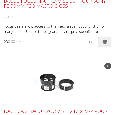
BAGUE FOCUS NAUTICAM SE-90F POUR SONY
FE 90MM F2.8 MACRO G OSS
37147
Focus gears allow access to the mechanical focus function of
many lenses. Use of these gears may require specific port
extensions and may not be available for all housing...
230.00
/ Pc.
Pc.
0
NAUTICAM BAGUE ZOOM SFE2470GM-Z POUR