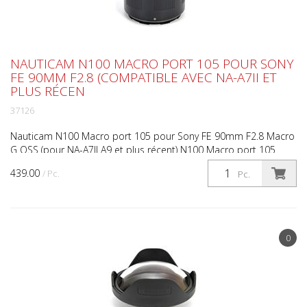
NAUTICAM N100 MACRO PORT 105 POUR SONY
FE 90MM F2.8 (COMPATIBLE AVEC NA-A7II ET
PLUS RÉCEN
37126
Nauticam N100 Macro port 105 pour Sony FE 90mm F2.8 Macro
G OSS (pour NA-A7II A9 et plus récent) N100 Macro port 105
pour Sony FE 90mm F2.8 Macro G OSS Modèles de logemen...
439.00
/ Pc.
Pc.
0