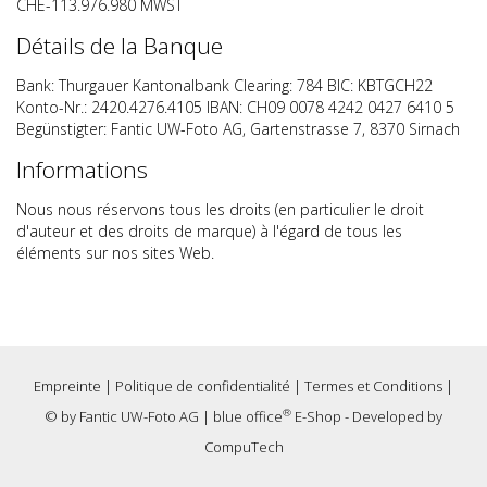
CHE-113.976.980 MWST
Détails de la Banque
Bank: Thurgauer Kantonalbank Clearing: 784 BIC: KBTGCH22
Konto-Nr.: 2420.4276.4105 IBAN: CH09 0078 4242 0427 6410 5
Begünstigter: Fantic UW-Foto AG, Gartenstrasse 7, 8370 Sirnach
Informations
Nous nous réservons tous les droits (en particulier le droit
d'auteur et des droits de marque) à l'égard de tous les
éléments sur nos sites Web.
Empreinte
|
Politique de confidentialité
|
Termes et Conditions
|
®
© by
Fantic UW-Foto AG
|
blue office
E-Shop - Developed by
CompuTech