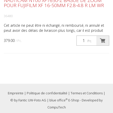
NAUTICAM N100 XF1650-Z BAGUE DE ZOOM
POUR FUJIFILM XF 16-50MM F2.8-4.8 R LM WR
36480
Cet article ne peut être ni échangé, ni remboursé, ni annulé et
peut avoir des délais de livraison plus longs, car il est produit
exclusivement sur commande. Si l'articl...
379.00
/ Pc.
Pc.
Empreinte
|
Politique de confidentialité
|
Termes et Conditions
|
®
© by
Fantic UW-Foto AG
|
blue office
E-Shop - Developed by
CompuTech