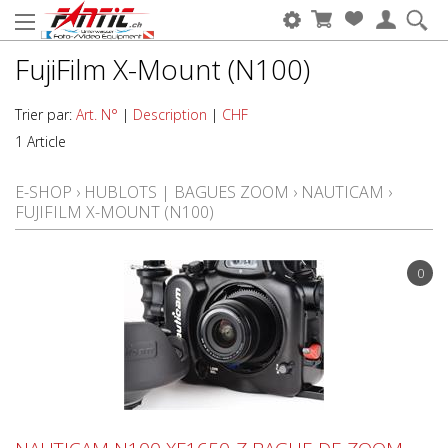
FujiFilm X-Mount (N100)
Trier par:
Art. N°
|
Description
|
CHF
1 Article
E-SHOP
›
HUBLOTS | BAGUES ZOOM
›
NAUTICAM
›
FUJIFILM X-MOUNT (N100)
0