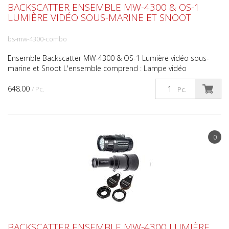
BACKSCATTER ENSEMBLE MW-4300 & OS-1
LUMIÈRE VIDÉO SOUS-MARINE ET SNOOT
bs-mw-4300-combo
Ensemble Backscatter MW-4300 & OS-1 Lumière vidéo sous-
marine et Snoot L'ensemble comprend : Lampe vidéo
Backscatter MW-4300 Snoot optique Backscatter OS-1 4300
648.00
Lumen Ult...
/ Pc.
Pc.
0
BACKSCATTER ENSEMBLE MW-4300 LUMIÈRE