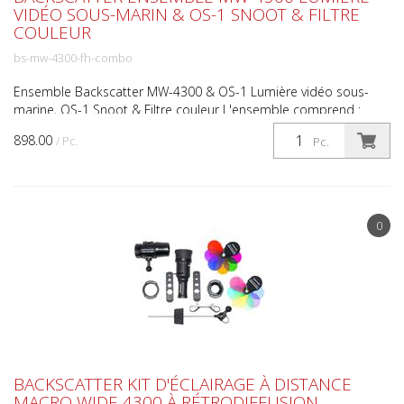
VIDÉO SOUS-MARIN & OS-1 SNOOT & FILTRE
COULEUR
bs-mw-4300-fh-combo
Ensemble Backscatter MW-4300 & OS-1 Lumière vidéo sous-
marine, OS-1 Snoot & Filtre couleur L'ensemble comprend :
Lampe vidéo Backscatter MW-4300 Backscatter OS-1 Snoot
898.00
/ Pc.
Pc.
op...
0
BACKSCATTER KIT D'ÉCLAIRAGE À DISTANCE
MACRO WIDE 4300 À RÉTRODIFFUSION