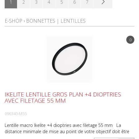
1
2
3
4
5
6
7
E-SHOP
›
BONNETTES | LENTILLES
0
IKELITE LENTILLE GROS PLAN +4 DIOPTRIES
AVEC FILETAGE 55 MM
096340-M55
Lentille macro Ikelite +4 dioptries avec filetage 55 mm La
distance minimale de mise au point de votre objectif doit être
de 30,5 cm (12 pouces) ou moins pour pouvoir f...