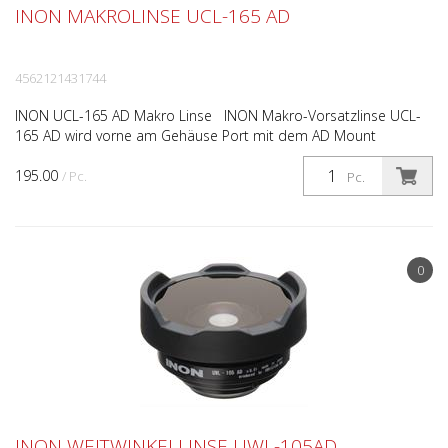
INON MAKROLINSE UCL-165 AD
4562121431744
INON UCL-165 AD Makro Linse INON Makro-Vorsatzlinse UCL-
165 AD wird vorne am Gehäuse Port mit dem AD Mount
befestigt. Diese Makrolinse ist für viele Olympus und Ikeli...
195.00
/ Pc.
Pc.
0
INON WEITWINKELLINSE UWL-105AD