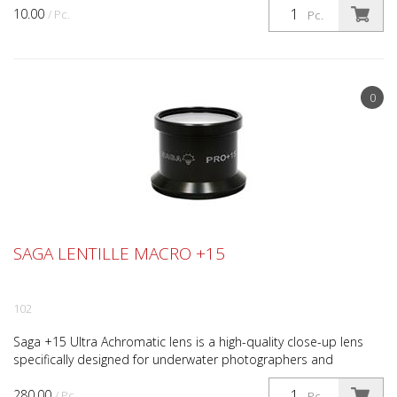
10.00
/ Pc.
Pc.
0
SAGA LENTILLE MACRO +15
102
Saga +15 Ultra Achromatic lens is a high-quality close-up lens
specifically designed for underwater photographers and
videographers. Hard anodized coating 40 micron 2 BK7...
280.00
/ Pc.
Pc.