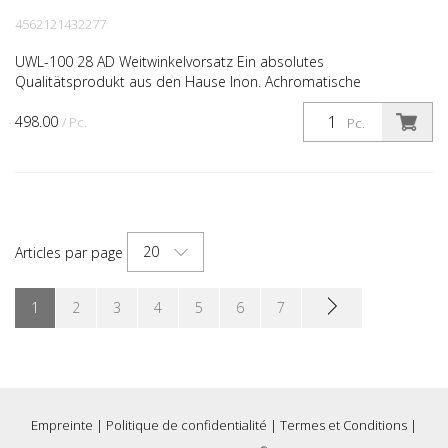
4562121432277
UWL-100 28 AD Weitwinkelvorsatz Ein absolutes
Qualitätsprodukt aus den Hause Inon. Achromatische
Weitwinkelvorsatzlinse. Neues Weitwinkel im AD Mount System -
498.00
für alle Ka...
/ Pc.
Pc.
20
Articles par page
1
2
3
4
5
6
7
Empreinte
|
Politique de confidentialité
|
Termes et Conditions
|