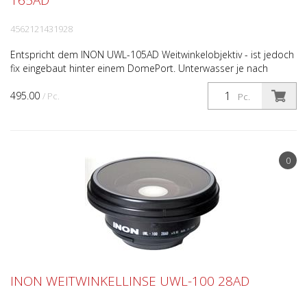
165AD
4562121431928
Entspricht dem INON UWL-105AD Weitwinkelobjektiv - ist jedoch
fix eingebaut hinter einem DomePort. Unterwasser je nach
Kamera bis 165° Bildwinkel. Vergrößerung: 0.405 Ein...
495.00
/ Pc.
Pc.
0
INON WEITWINKELLINSE UWL-100 28AD