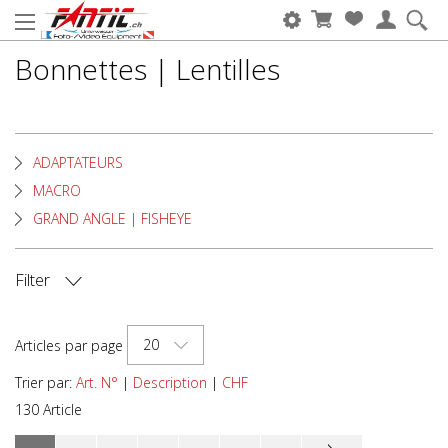
Bonnettes | Lentilles
ADAPTATEURS
MACRO
GRAND ANGLE | FISHEYE
Filter
MARQUE DE LA CAMÉRA
20
Articles par page
MARQUE DU CAISSON
Trier par:
Art. N°
|
Description
|
CHF
130 Article
TYPE D'APPAREILS