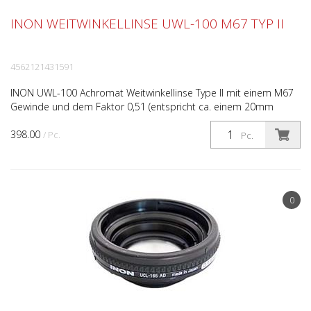
INON WEITWINKELLINSE UWL-100 M67 TYP II
4562121431591
INON UWL-100 Achromat Weitwinkellinse Type II mit einem M67
Gewinde und dem Faktor 0,51 (entspricht ca. einem 20mm
Weitwinkel). Wird direkt auf das Gehäuse geschraubt. Ti...
398.00
/ Pc.
Pc.
0