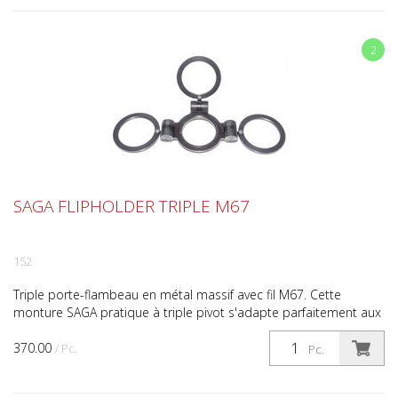
2
SAGA FLIPHOLDER TRIPLE M67
152
Triple porte-flambeau en métal massif avec fil M67. Cette
monture SAGA pratique à triple pivot s'adapte parfaitement aux
ports dont le filetage est de 67 mm. Avec ce trip...
370.00
/ Pc.
Pc.