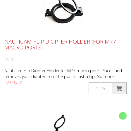
NAUTICAM FLIP DIOPTER HOLDER (FOR M77
MACRO PORTS)
25103
Nauticam Flip Diopter Holder for M77 macro ports Places and
removes your diopter from the port in just a flip. No more
224.00
twisting or turning necessary underwater! The M67 f...
/ Pc.
Pc.
au lieu de
355.00
1