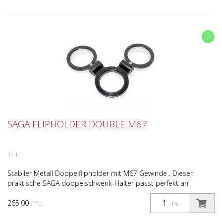
2
SAGA FLIPHOLDER DOUBLE M67
151
Stabiler Metall Doppelflipholder mit M67 Gewinde . Dieser
praktische SAGA doppelschwenk-Halter passt perfekt an
sämtliche Ports mit 67mm Gewinde. Unterwasser Kamera-
265.00
Gehäu...
/ Pc.
Pc.