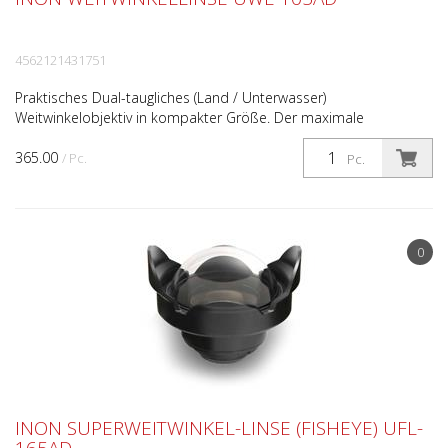
4562121431751
Praktisches Dual-taugliches (Land / Unterwasser)
Weitwinkelobjektiv in kompakter Größe. Der maximale
Blickwinkel beträgt 105° unter Wasser . Für eindrückliche
365.00
Weitwinkela...
/ Pc.
Pc.
0
INON SUPERWEITWINKEL-LINSE (FISHEYE) UFL-