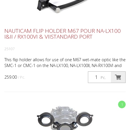
NAUTICAM FLIP HOLDER M67 POUR NA-LX100
I&II / RX100VI & VIISTANDARD PORT
25107
This flip holder allows for use of one M67 wet-mate optic like the
SMC-1 or CMC-1 on the NA-LX100, NA-LX100II, NA-RX100VI and
NA-RX100VII Standard Port. Suitable for fo...
259.00
/ Pc.
Pc.
1