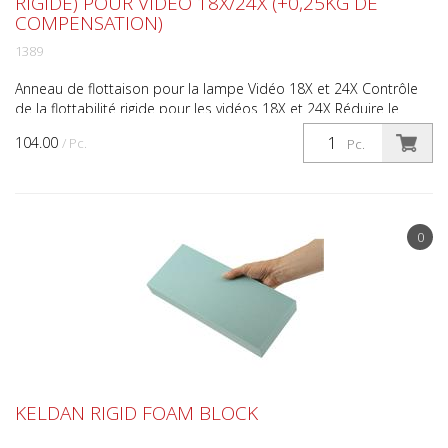
RIGIDE) POUR VIDEO 18X/24X (+0,25KG DE
COMPENSATION)
1389
Anneau de flottaison pour la lampe Vidéo 18X et 24X Contrôle
de la flottabilité rigide pour les vidéos 18X et 24X Réduire le
poids des vidéos 18X et 24X dans l'eau Résist...
104.00
/ Pc.
Pc.
0
KELDAN RIGID FOAM BLOCK