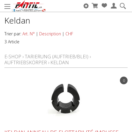
Keldan
Trier par:
Art. N°
|
Description
|
CHF
3 Article
E-SHOP
›
TARIERUNG (AUFTRIEB/BLEI)
›
AUFTRIEBSKÖRPER
›
KELDAN
0