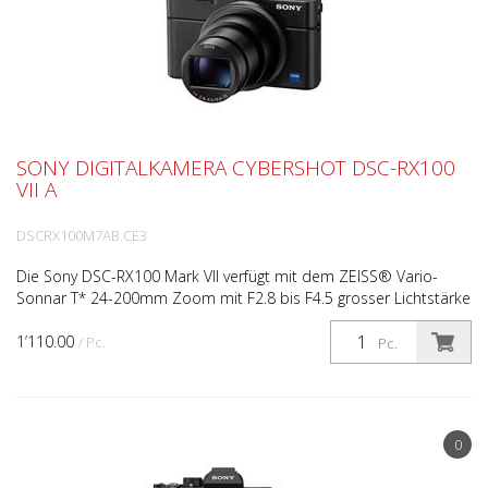
SONY DIGITALKAMERA CYBERSHOT DSC-RX100
VII A
DSCRX100M7AB.CE3
Die Sony DSC-RX100 Mark VII verfügt mit dem ZEISS® Vario-
Sonnar T* 24-200mm Zoom mit F2.8 bis F4.5 grosser Lichtstärke
und starker Vergrösserung. Die Kamera im Taschenfor...
1’110.00
/ Pc.
Pc.
0