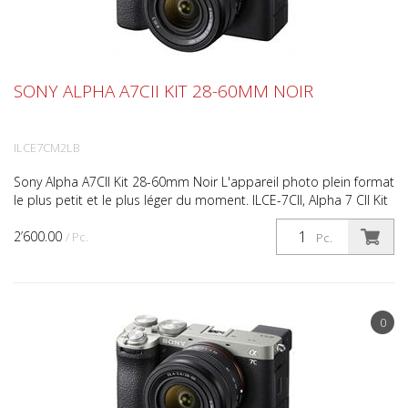
SONY ALPHA A7CII KIT 28-60MM NOIR
ILCE7CM2LB
Sony Alpha A7CII Kit 28-60mm Noir L'appareil photo plein format
le plus petit et le plus léger du moment. ILCE-7CII, Alpha 7 CII Kit
avec FE 28-60mm F4.0-5.6, vidéo 4k, p...
2’600.00
/ Pc.
Pc.
0