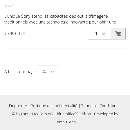
ILCE-1
L'unique Sony étend les capacités des outils d'imagerie
traditionnels avec une technologie innovante pour offrir une
combinaison sans précédent de résolution, de vitesse ...
7’799.00
/ Pc.
Pc.
20
Articles par page
Empreinte
|
Politique de confidentialité
|
Termes et Conditions
|
®
© by
Fantic UW-Foto AG
|
blue office
E-Shop - Developed by
CompuTech