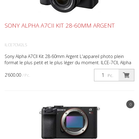
SONY ALPHA A7CII KIT 28-60MM ARGENT
ILCE7CM2LS
Sony Alpha A7CII Kit 28-60mm Argent L'appareil photo plein
format le plus petit et le plus léger du moment. ILCE-7CII, Alpha
7 CII Kit avec FE 28-60mm F4.0-5.6, vidéo 4k,...
2’600.00
/ Pc.
Pc.
0