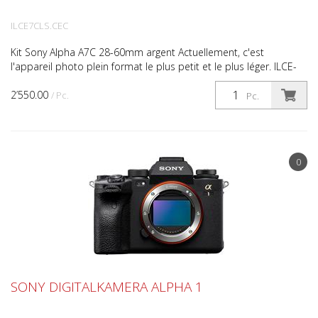
ILCE7CLS.CEC
Kit Sony Alpha A7C 28-60mm argent Actuellement, c'est
l'appareil photo plein format le plus petit et le plus léger. ILCE-
7C, Alpha 7 C Kit avec FE 28-60mm F4.0-5.6, vidéo...
2’550.00
/ Pc.
Pc.
0
SONY DIGITALKAMERA ALPHA 1