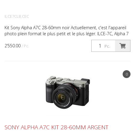
ILCE7CLB.CEC
Kit Sony Alpha A7C 28-60mm noir Actuellement, c'est l'appareil
photo plein format le plus petit et le plus léger. ILCE-7C, Alpha 7
C Kit avec FE 28-60mm F4.0-5.6, vidéo 4...
2’550.00
/ Pc.
Pc.
0
SONY ALPHA A7C KIT 28-60MM ARGENT