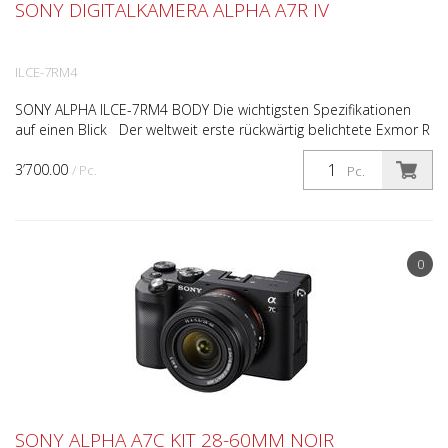
SONY DIGITALKAMERA ALPHA A7R IV
ILCE-7RM4
SONY ALPHA ILCE-7RM4 BODY Die wichtigsten Spezifikationen
auf einen Blick Der weltweit erste rückwärtig belichtete Exmor R
™ CMOS-Bildsensor mit 35-mm-Vollformat und 61...
3’700.00
/ Pc.
Pc.
0
SONY ALPHA A7C KIT 28-60MM NOIR