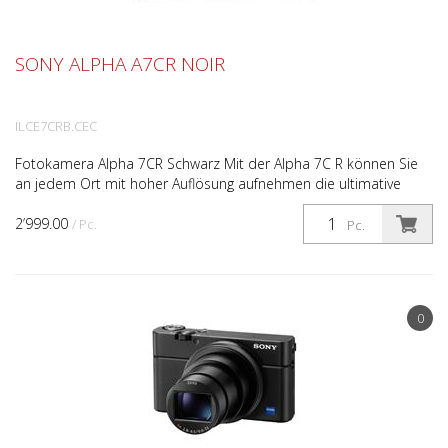
SONY ALPHA A7CR NOIR
ILCE7CRB.CEC
Fotokamera Alpha 7CR Schwarz Mit der Alpha 7C R können Sie
an jedem Ort mit hoher Auflösung aufnehmen die ultimative
Kompaktkamera liefert ganz mühelos beeindruckende Det...
2’999.00
/ Pc.
Pc.
0