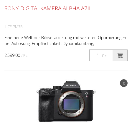
SONY DIGITALKAMERA ALPHA A7III
ILCE-7M3B
Eine neue Welt der Bildverarbeitung mit weiteren Optimierungen
bei Auflösung, Empfindlichkeit, Dynamikumfang,
Verarbeitungsgeschwindigkeit und Aufnahmereaktion. Die α7R I...
2’599.00
/ Pc.
Pc.
0