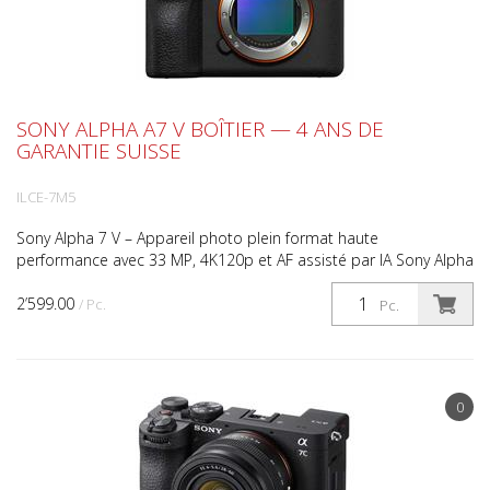
SONY ALPHA A7 V BOÎTIER — 4 ANS DE
GARANTIE SUISSE
ILCE-7M5
Sony Alpha 7 V – Appareil photo plein format haute
performance avec 33 MP, 4K120p et AF assisté par IA Sony Alpha
7 V – Vitesse, précision et puissance plein format pour ...
2’599.00
/ Pc.
Pc.
0