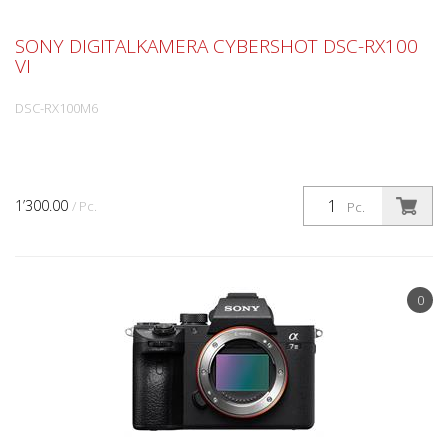
SONY DIGITALKAMERA CYBERSHOT DSC-RX100
VI
DSC-RX100M6
1’300.00
/ Pc.
Pc.
0