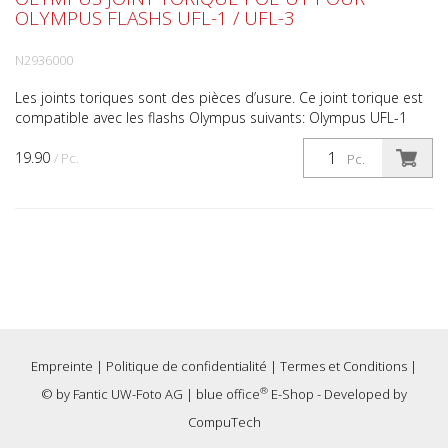
OLYMPUS FLASHS UFL-1 / UFL-3
N2936000
Les joints toriques sont des pièces d’usure. Ce joint torique est
compatible avec les flashs Olympus suivants: Olympus UFL-1
Olympus UFL-3 La plupart des fabricants conse...
19.90
/ Pc.
Pc.
Empreinte
|
Politique de confidentialité
|
Termes et Conditions
|
®
© by
Fantic UW-Foto AG
|
blue office
E-Shop - Developed by
CompuTech