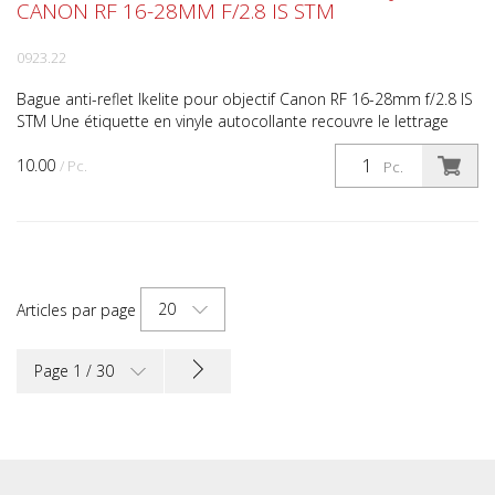
CANON RF 16-28MM F/2.8 IS STM
0923.22
Bague anti-reflet Ikelite pour objectif Canon RF 16-28mm f/2.8 IS
STM Une étiquette en vinyle autocollante recouvre le lettrage
blanc et les détails de la bague à l'avant...
10.00
/ Pc.
Pc.
20
Articles par page
Page 1 / 30