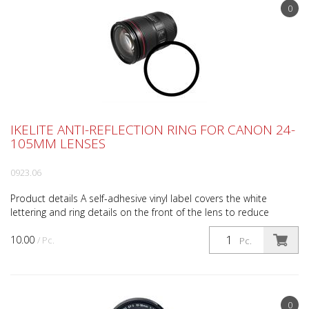
0
IKELITE ANTI-REFLECTION RING FOR CANON 24-
105MM LENSES
0923.06
Product details A self-adhesive vinyl label covers the white
lettering and ring details on the front of the lens to reduce
reflections when used behind a dome port underw...
10.00
/ Pc.
Pc.
0