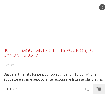
0
IKELITE BAGUE ANTI-REFLETS POUR OBJECTIF
CANON 16-35 F/4
0923.01
Bague anti-reflets Ikelite pour objectif Canon 16-35 F/4 Une
étiquette en vinyle autocollante recouvre le lettrage blanc et les
détails de l'anneau à l'avant de l'objecti...
10.00
/ Pc.
Pc.