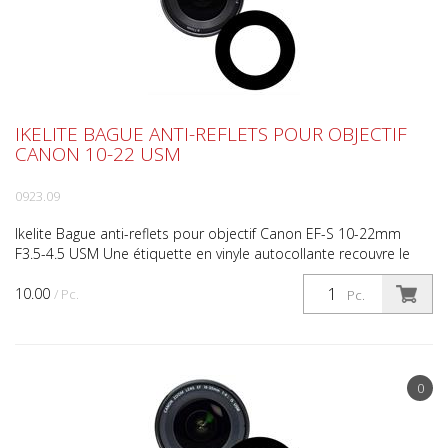
IKELITE BAGUE ANTI-REFLETS POUR OBJECTIF
CANON 10-22 USM
0923.09
Ikelite Bague anti-reflets pour objectif Canon EF-S 10-22mm
F3.5-4.5 USM Une étiquette en vinyle autocollante recouvre le
lettrage blanc et les détails de la bague à l'av...
10.00
/ Pc.
Pc.
0