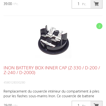
39.00
/ Pc.
Pc.
2
INON BATTERY BOX INNER CAP (Z-330 / D-200 /
Z-240 / D-2000)
4580128330280
Remplacement du couvercle intérieur du compartiment à piles
pour les flashes sous-marins Inon. Ce couvercle de batterie
interne INON est compatible avec les clignotements...
29.00
/ Pc.
Pc.