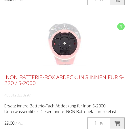
3
INON BATTERIE-BOX ABDECKUNG INNEN FÜR S-
220 / S-2000
4580128330297
Ersatz innere Batterie-Fach Abdeckung für Inon S-2000
Unterwasserblitze. Dieser innere INON Batteriefachdeckel ist
kompatibel zu folgenden INON Blitzen: S-2000 S-220 Prod...
29.00
/ Pc.
Pc.