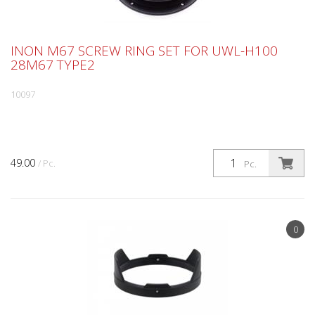
INON M67 SCREW RING SET FOR UWL-H100
28M67 TYPE2
10097
49.00
/ Pc.
Pc.
0