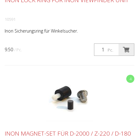
INON LOCK RING FOR INON VIEWFINDER UNIT
10591
Inon Sicherungsring für Winkelsucher.
9.50
/ Pc.
Pc.
4
INON MAGNET-SET FÜR D-2000 / Z-220 / D-180