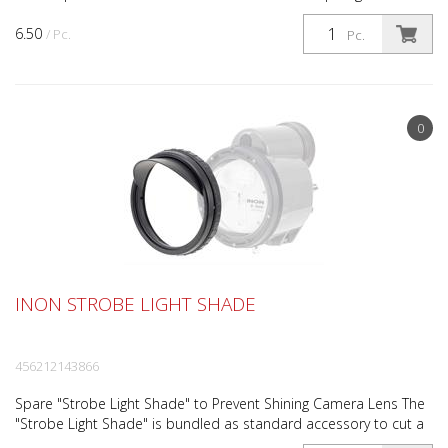
Achtung: Beachten Sie bei der Montage, die Bedieneranle...
6.50
/ Pc.
Pc.
0
INON STROBE LIGHT SHADE
456212143866
Spare "Strobe Light Shade" to Prevent Shining Camera Lens The
"Strobe Light Shade" is bundled as standard accessory to cut a
part of strobe light to benefit to dramatical...