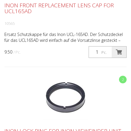
INON FRONT REPLACEMENT LENS CAP FOR
UCL165AD
10565
Ersatz Schutzkappe für das Inon UCL-165AD. Der Schutzdeckel
für das UCL165AD wird einfach auf die Vorsatzlinse gesteckt –
und schon ist das Glas vor Kratzern und Schlägen...
9.50
/ Pc.
Pc.
2