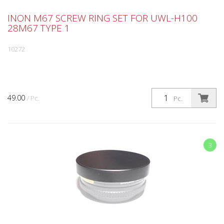
INON M67 SCREW RING SET FOR UWL-H100
28M67 TYPE 1
10272
49.00
/ Pc.
Pc.
3