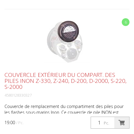
6
COUVERCLE EXTÉRIEUR DU COMPART. DES
PILES INON Z-330, Z-240, D-200, D-2000, S-220,
S-2000
4580128330327
Couvercle de remplacement du compartiment des piles pour
les flashes sous-marins Inon. Ce couvercle de pile INON est
compatible avec les clignotements INON suivants: • Z-...
19.00
/ Pc.
Pc.