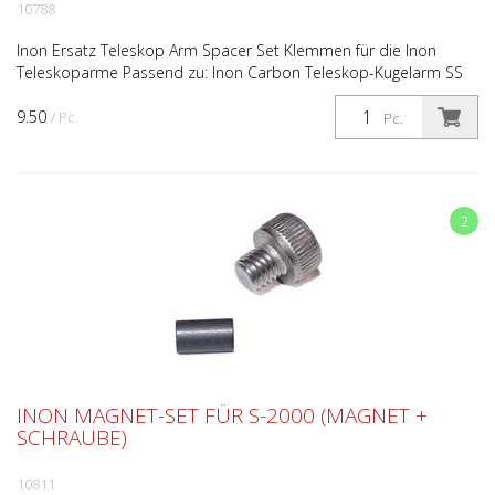
10788
Inon Ersatz Teleskop Arm Spacer Set Klemmen für die Inon
Teleskoparme Passend zu: Inon Carbon Teleskop-Kugelarm SS
Inon Carbon Teleskop-Kugelarm S Inon Carbon Teleskop-Ku...
9.50
/ Pc.
Pc.
2
INON MAGNET-SET FÜR S-2000 (MAGNET +
SCHRAUBE)
10811