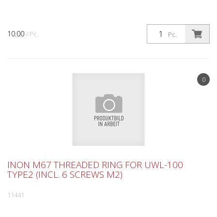
10.00
/ Pc.
Pc.
0
INON M67 THREADED RING FOR UWL-100
TYPE2 (INCL. 6 SCREWS M2)
11441