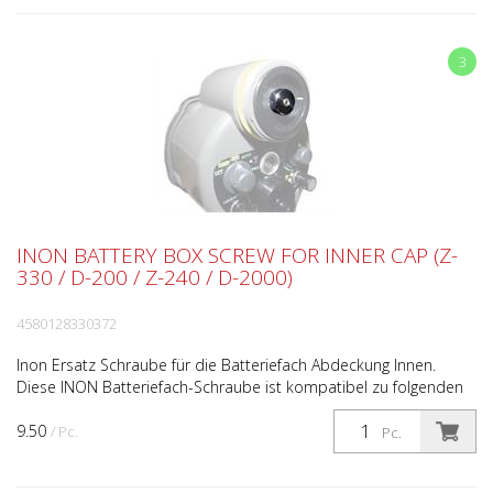
3
INON BATTERY BOX SCREW FOR INNER CAP (Z-
330 / D-200 / Z-240 / D-2000)
4580128330372
Inon Ersatz Schraube für die Batteriefach Abdeckung Innen.
Diese INON Batteriefach-Schraube ist kompatibel zu folgenden
INON Unterwasser Blitzen: Z-330 Z-240 D-2000 Z-220...
9.50
/ Pc.
Pc.