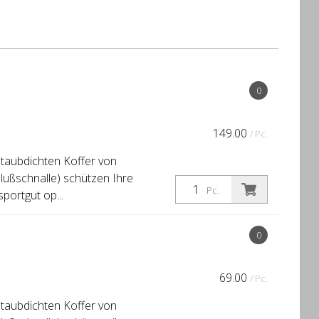
0
149.00
/ Pc.
staubdichten Koffer von
hlußschnalle) schützen Ihre
Pc.
portgut op...
0
69.00
/ Pc.
staubdichten Koffer von