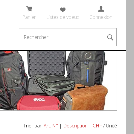
Panier
Listes de voeux
Connexion
Trier par:
Art. N°
|
Description
|
CHF
/ Unité