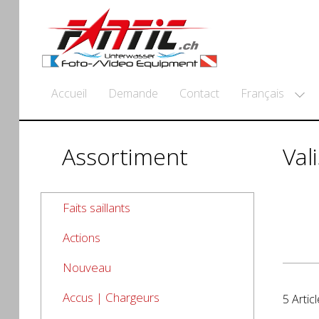
Français
Accueil
Demande
Contact
Assortiment
Val
Faits saillants
Actions
Nouveau
Accus | Chargeurs
5 Articl