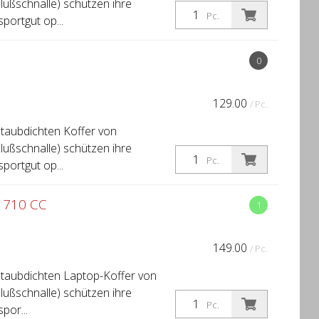
lußschnalle) schützen ihre
Pc.
portgut op...
0
129.00
/ Pc.
staubdichten Koffer von
lußschnalle) schützen ihre
Pc.
portgut op...
 710 CC
1
149.00
/ Pc.
 staubdichten Laptop-Koffer von
lußschnalle) schützen ihre
Pc.
por...