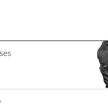
ises
e