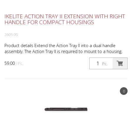
IKELITE ACTION TRAY II EXTENSION WITH RIGHT
HANDLE FOR COMPACT HOUSINGS
2605.05
Product details Extend the Action Tray II into a dual handle
assembly. The Action Tray II is required to mount to a housing.
What's included Action Tray II Extension # 26...
59.00
/ Pc.
Pc.
0