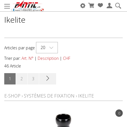
Ikelite
20
Articles par page
Trier par:
Art. N°
|
Description
|
CHF
46 Article
1
2
3
E-SHOP
›
SYSTÈMES DE FIXATION
›
IKELITE
0