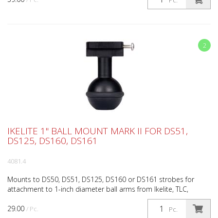
Pc.
2
IKELITE 1" BALL MOUNT MARK II FOR DS51,
DS125, DS160, DS161
4081.4
Mounts to DS50, DS51, DS125, DS160 or DS161 strobes for
attachment to 1-inch diameter ball arms from Ikelite, TLC,
Ultralight, Nauticam, and others. Requires a compatible...
29.00
/ Pc.
Pc.