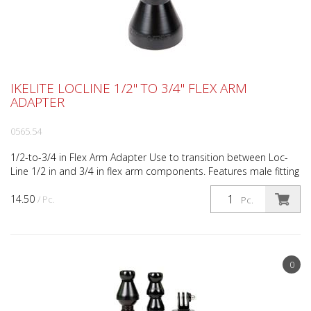
IKELITE LOCLINE 1/2" TO 3/4" FLEX ARM
ADAPTER
0565.54
1/2-to-3/4 in Flex Arm Adapter Use to transition between Loc-
Line 1/2 in and 3/4 in flex arm components. Features male fitting
on 1/2 in end and female fitting on 3/4 in ...
14.50
/ Pc.
Pc.
0