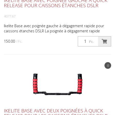
IKELITE BASE AVEC POIGNÉE GAUCHE À QUICK
RELEASE POUR CAISSONS ÉTANCHES DSLR
4077.67
Ikelite Base avec poignée gauche à dégagement rapide pour
caissons étanches DSLR La poignée à dégagement rapide
d'Ikelite permet de fixer et de retirer facilement les com...
150.00
/ Pc.
Pc.
0
IKELITE BASE AVEC DEUX POIGNÉES À QUICK