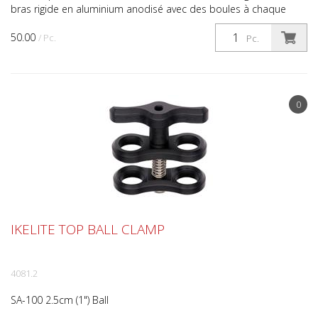
bras rigide en aluminium anodisé avec des boules à chaque
extrémité pour prolonger votre bras de stroboscope ...
50.00
/ Pc.
Pc.
0
IKELITE TOP BALL CLAMP
4081.2
SA-100 2.5cm (1") Ball