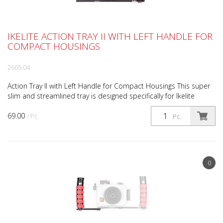
IKELITE ACTION TRAY II WITH LEFT HANDLE FOR
COMPACT HOUSINGS
2605.04
Action Tray II with Left Handle for Compact Housings This super
slim and streamlined tray is designed specifically for Ikelite
Action, ULTRAcompact, and smaller compact d...
69.00
/ Pc.
Pc.
0