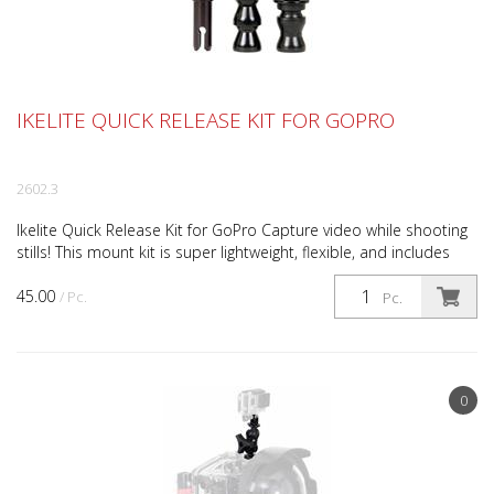
IKELITE QUICK RELEASE KIT FOR GOPRO
2602.3
Ikelite Quick Release Kit for GoPro Capture video while shooting
stills! This mount kit is super lightweight, flexible, and includes
everything you need to attach your Go...
45.00
/ Pc.
Pc.
0