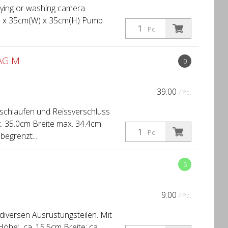
rrying or washing camera
L) x 35cm(W) x 35cm(H) Pump
Pc.
AG M
0
39.00
/ Pc.
schlaufen und Reissverschluss
 35.0cm Breite max. 34.4cm
Pc.
begrenzt...
5
9.00
/ Pc.
iversen Ausrüstungsteilen. Mit
he: ca. 15.5cm Breite: ca.