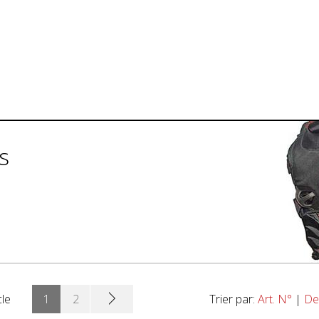
s
cle
1
2
Trier par:
Art. N°
|
De