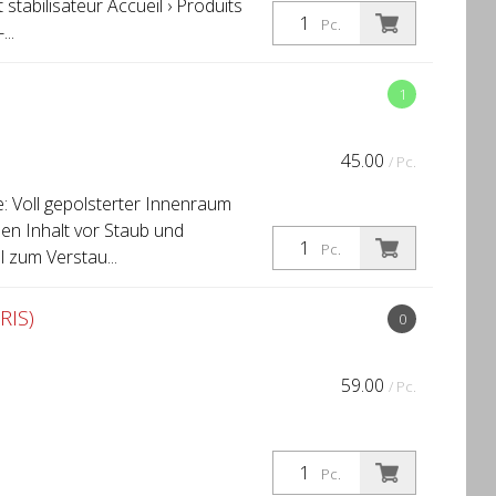
t stabilisateur Accueil › Produits
Pc.
..
1
45.00
/ Pc.
Voll gepolsterter Innenraum
en Inhalt vor Staub und
Pc.
 zum Verstau...
RIS)
0
59.00
/ Pc.
Pc.