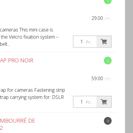
1
29.00
/ Pc.
cameras This mini case is
 the Velcro fixation system –
Pc.
elt...
AP PRO NOIR
2
59.00
/ Pc.
rap for cameras Fastening strip
Strap carrying system for: DSLR
Pc.
EMBOURRÉ DE
0
2