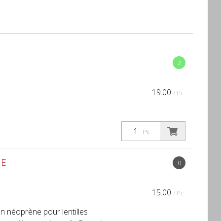
2
19.00
/ Pc.
Pc.
NE
0
15.00
/ Pc.
n néoprène pour lentilles