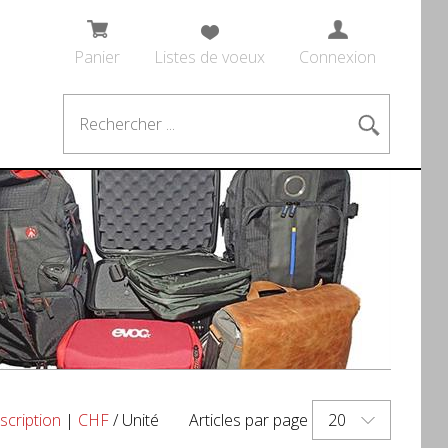
Panier
Listes de voeux
Connexion
20
scription
|
CHF
/ Unité
Articles par page