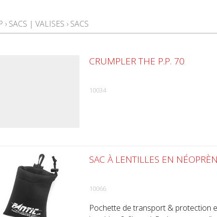
P
›
SACS | VALISES
›
SACS
CRUMPLER THE P.P. 70
10034
SAC À LENTILLES EN NÉOPRÈ
10066
Pochette de transport & protection e