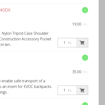
340DX
5
19.00
/ Pc.
 Nylon Tripod Case Shoulder
 Construction Accessory Pocket
Pc.
m len...
R
1
35.00
/ Pc.
 enable safe transport of a
 an insert for EVOC backpacks.
Pc.
ngs...