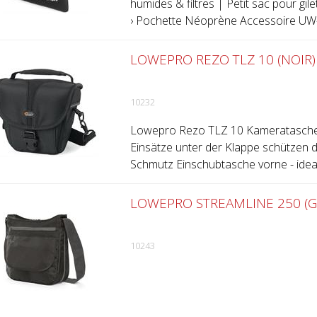
humides & filtres | Petit sac pour gile
› Pochette Néoprène Accessoire UW-.
LOWEPRO REZO TLZ 10 (NOIR)
10232
Lowepro Rezo TLZ 10 Kameratasche: 
Einsätze unter der Klappe schützen d
Schmutz Einschubtasche vorne - ideal
LOWEPRO STREAMLINE 250 (G
10243