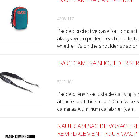
EVOC CAMERA CASE PETROL
4305-117
Padded protective case for compact 
always within perfect reach thanks to
whether it’s on the shoulder strap or b
EVOC CAMERA SHOULDER STR
5313-101
Padded, length-adjustable carrying st
at the end of the strap: 10 mm wide 
cameras Aluminium carabiner (can ...
NAUTICAM SAC DE VOYAGE R
REMPLACEMENT POUR WACP-