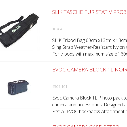
SLIK TASCHE FÜR STATIV PRO
10764
SLIK Tripod Bag 60cm x13cm x 13cm.
Sling Strap Weather-Resistant Nylon
For tripods with maximum size of: 60c
EVOC CAMERA BLOCK 1L NOI
4304-101
Evoc Camera Block 1L P hoto pack to
camera and accessories. Designed as
Fits: all EVOC backpacks Attachment ri