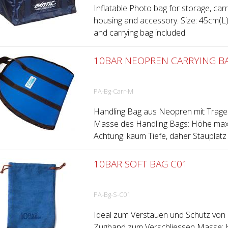
Inflatable Photo bag for storage, ca
housing and accessory. Size: 45cm(
and carrying bag included
10BAR NEOPREN CARRYING B
PA-Bg-Carr-M
Handling Bag aus Neopren mit Trage
Masse des Handling Bags: Höhe max.
Achtung: kaum Tiefe, daher Stauplatz 
10BAR SOFT BAG C01
PA-Bg-S-C01
Ideal zum Verstauen und Schutz von d
Zugband zum Verschliessen Masse: Hö