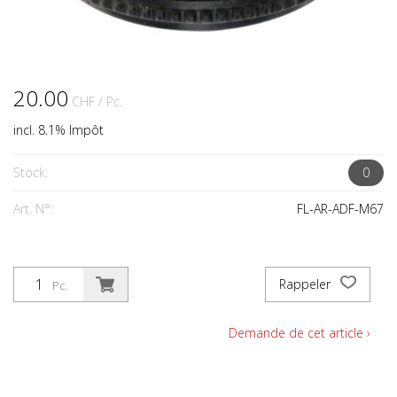
20.00
CHF
/ Pc.
incl. 8.1% Impôt
Stock:
0
Art. N°:
FL-AR-ADF-M67
Rappeler
Pc.
Demande de cet article ›