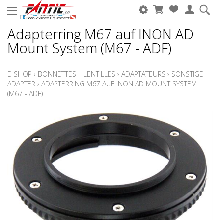
Adapterring M67 auf INON AD
Mount System (M67 - ADF)
E-SHOP
›
BONNETTES | LENTILLES
›
ADAPTATEURS
›
SONSTIGE
ADAPTER
›
ADAPTERRING M67 AUF INON AD MOUNT SYSTEM
(M67 - ADF)