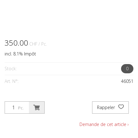
350.00
CHF
/ Pc.
incl. 8.1% Impôt
Stock:
0
Art. N°:
46051
Rappeler
Pc.
Demande de cet article ›