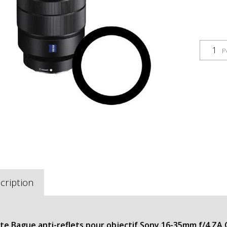
P
cription
lite Bague anti-reflets pour objectif Sony 16-35mm f/4 ZA