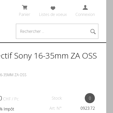
Panier
Listes de voeux
Connexion
bjectif Sony 16-35mm ZA OSS
 16-35MM ZA OSS
0
Stock:
0
CHF
/ Pc.
Art. N°:
0923.72
.1% Impôt