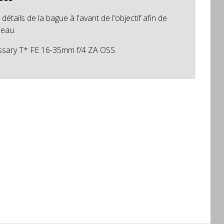
détails de la bague à l'avant de l'objectif afin de
'eau.
Tessary T* FE 16-35mm f/4 ZA OSS.