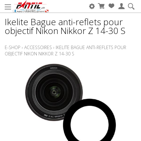
Ikelite Bague anti-reflets pour
objectif Nikon Nikkor Z 14-30 S
E-SHOP
›
ACCESSOIRES
›
IKELITE BAGUE ANTI-REFLETS POUR
OBJECTIF NIKON NIKKOR Z 14-30 S