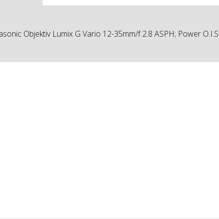
sonic Objektiv Lumix G Vario 12-35mm/f 2.8 ASPH; Power O.I.S