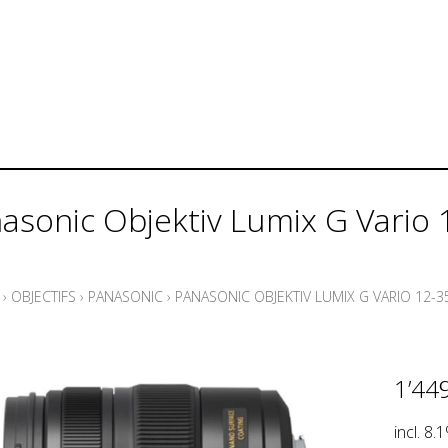
asonic Objektiv Lumix G Vario
›
OBJECTIFS
›
PANASONIC
›
PANASONIC OBJEKTIV LUMIX G VARIO 12-3
1’44
incl. 8