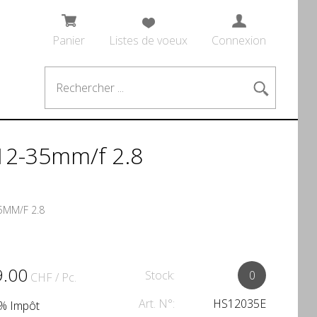
Panier
Listes de voeux
Connexion
 12-35mm/f 2.8
5MM/F 2.8
9.00
Stock:
0
CHF
/ Pc.
Art. N°:
HS12035E
.1% Impôt