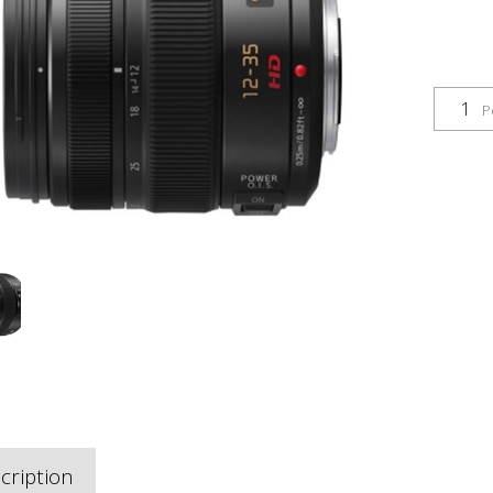
P
cription