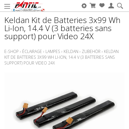
Keldan Kit de Batteries 3x99 Wh
Li-Ion, 14.4 V (3 batteries sans
support) pour Video 24X
E-SHOP
›
ÉCLAIRAGE
›
LAMPES
›
KELDAN
›
ZUBEHÖR
›
KELDAN
KIT DE BATTERIES 3X99 WH LI-ION, 14.4 V (3 BATTERIES SANS
SUPPORT) POUR VIDEO 24X