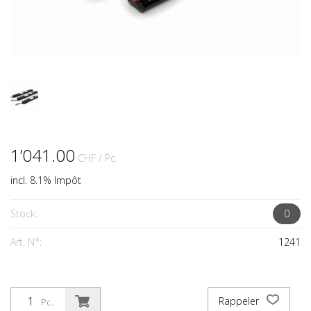
1’041.00
CHF
/ Pc.
incl. 8.1% Impôt
Stock:
0
Art. N°:
1241
Rappeler
Pc.