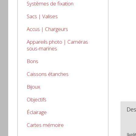
Systèmes de fixation
Sacs | Valises
Accus | Chargeurs
Appareils photo | Caméras
sous-marines
Bons
Caissons étanches
Bijoux
Objectifs
Des
Éclairage
Cartes mémoire
Ikel