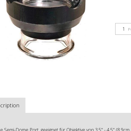
P
cription
ite Semi-Dome Port, geeignet für Objektive von 3.5" - 4.5" (8.9cm