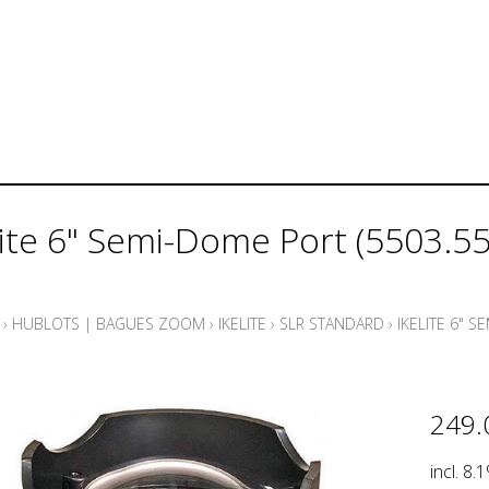
lite 6" Semi-Dome Port (5503.55
›
HUBLOTS | BAGUES ZOOM
›
IKELITE
›
SLR STANDARD
›
IKELITE 6" S
249.
incl. 8