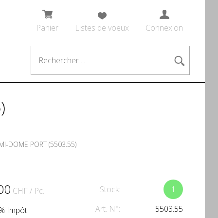
Panier
Listes de voeux
Connexion
)
EMI-DOME PORT (5503.55)
00
Stock:
1
CHF
/ Pc.
Art. N°:
5503.55
.1% Impôt