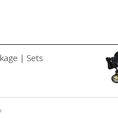
kage | Sets
e