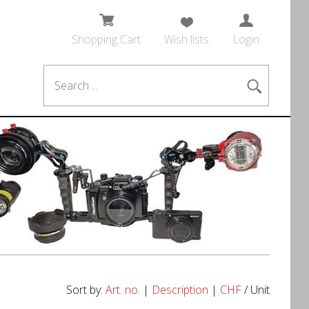
Shopping Cart
Wish lists
Login
Sort by:
Art. no.
|
Description
|
CHF
/ Unit