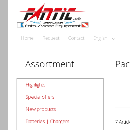
English
Home
Request
Contact
Assortment
Pac
Highlights
Special offers
New products
Batteries | Chargers
7 Articl