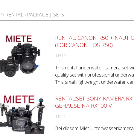
P
›
RENTAL
›
PACKAGE | SETS
RENTAL: CANON R50 + NAUTI
(FOR CANON EOS R50)
11519
This rental underwater camera set wi
quality set with professional underw
This small, lightweight underwater cam
RENTAL:SET SONY KAMERA R
GEHÄUSE NA-RX100IV
11541
Bei diesem Miet Unterwasserkamera-