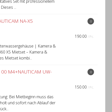
tatives Set mit professionellem
ieses ...
NAUTICAM NA-X5
0
190.00
/ Pc.
Unterwassergehäuse | Kamera &
360 X5 Mietset – Kamera &
 Mietset kombi...
X100 M4+NAUTICAM UW-
0
150.00
/ Pc.
tung: Bei Mietbeginn muss das
holt und sofort nach Ablauf der
ck...