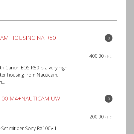
CAM HOUSING NA-R50
0
400.00
/ Pc.
th Canon EOS R50 is a very high
ater housing from Nauticam.
...
X100 M4+NAUTICAM UW-
0
200.00
/ Pc.
Set mit der Sony RX100VII