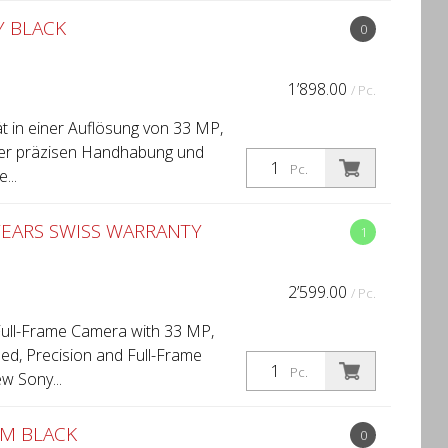
Y BLACK
0
1’898.00
/ Pc.
ät in einer Auflösung von 33 MP,
iner präzisen Handhabung und
Pc.
...
YEARS SWISS WARRANTY
1
2’599.00
/ Pc.
Full-Frame Camera with 33 MP,
ed, Precision and Full-Frame
Pc.
w Sony...
MM BLACK
0