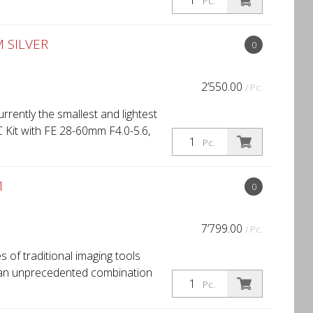
Pc.
 SILVER
0
2’550.00
/ Pc.
rently the smallest and lightest
C Kit with FE 28-60mm F4.0-5.6,
Pc.
1
0
7’799.00
/ Pc.
 of traditional imaging tools
r an unprecedented combination
Pc.