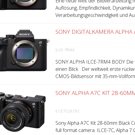
Eine neue Welt der Bildverarbeitung 
Auflösung, Empfindlichkeit, Dynamiku
Verarbeitungsgeschwindigkeit und Auf
SONY DIGITALKAMERA ALPHA A
ILCE-7RM4
SONY ALPHA ILCE-7RM4 BODY Die wic
einen Blick Der weltweit erste rückw
CMOS-Bildsensor mit 35-mm-Vollforma
SONY ALPHA A7C KIT 28-60M
ILCE7CLB.CEC
Sony Alpha A7C Kit 28-60mm Black Cur
full format camera. ILCE-7C, Alpha 7 