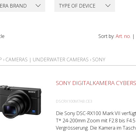
ERA BRAND
TYPE OF DEVICE
cle
Sort by:
Art. no.
|
P
›
CAMERAS | UNDERWATER CAMERAS
›
SONY
SONY DIGITALKAMERA CYBERSH
DSCRX100M7AB.CE3
Die Sony DSC-RX100 Mark VII verfüg
T* 24-200mm Zoom mit F2.8 bis F4.5 
Vergrösserung. Die Kamera im Tasche