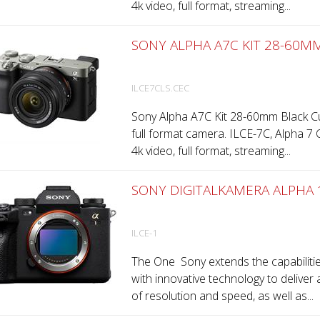
4k video, full format, streaming...
SONY ALPHA A7C KIT 28-60MM
ILCE7CLS.CEC
Sony Alpha A7C Kit 28-60mm Black Cur
full format camera. ILCE-7C, Alpha 7 
4k video, full format, streaming...
SONY DIGITALKAMERA ALPHA 
ILCE-1
The One Sony extends the capabilities
with innovative technology to delive
of resolution and speed, as well as...