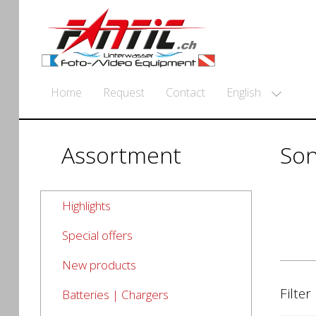
English
Home
Request
Contact
Assortment
So
Highlights
Special offers
New products
Filter
Batteries | Chargers