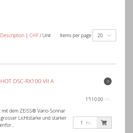
20
Description
|
CHF
/ Unit
Items per page
OT DSC-RX100 VII A
0
1’110.00
/ Pc.
t mit dem ZEISS® Vario-Sonnar
grosser Lichtstärke und starker
Pc.
nfor...