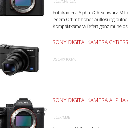
ILCE7CRB.CEC
Fotokamera Alpha 7CR Schwarz Mit d
jedem Ort mit hoher Auflösung aufne
Kompaktkamera liefert ganz mühelos 
SONY DIGITALKAMERA CYBERS
DSC-RX100M6
SONY DIGITALKAMERA ALPHA A
ILCE-7M3B