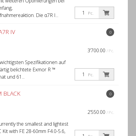
mit weiteren Optimierungen bei
mfang,
Pc.
nahmereaktion. Die α7R I...
7R IV
0
3’700.00
/ Pc.
htigsten Spezifikationen auf
ärtig belichtete Exmor R ™
Pc.
t und 61...
M BLACK
0
2’550.00
/ Pc.
rently the smallest and lightest
C Kit with FE 28-60mm F4.0-5.6,