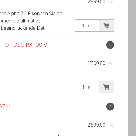
2’999.00
/ Pc.
er Alpha 7C R können Sie an
hmen die ultimative
Pc.
beeindruckende Det...
HOT DSC-RX100 VI
0
1’300.00
/ Pc.
Pc.
7III
0
2’599.00
/ Pc.