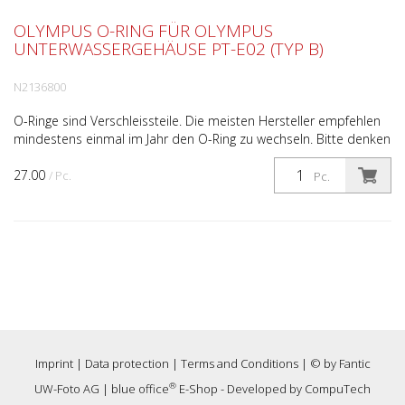
OLYMPUS O-RING FÜR OLYMPUS
UNTERWASSERGEHÄUSE PT-E02 (TYP B)
N2136800
O-Ringe sind Verschleissteile. Die meisten Hersteller empfehlen
mindestens einmal im Jahr den O-Ring zu wechseln. Bitte denken
Sie daran, nach jedem Gebrauch des Unterwas...
27.00
/ Pc.
Pc.
Imprint
|
Data protection
|
Terms and Conditions
| © by
Fantic
®
UW-Foto AG
|
blue office
E-Shop - Developed by
CompuTech