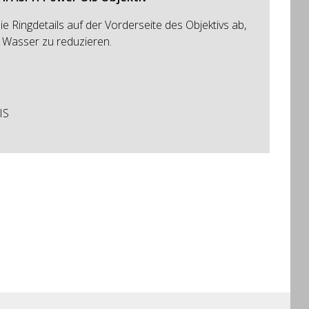
ie Ringdetails auf der Vorderseite des Objektivs ab,
 Wasser zu reduzieren.
:
IS