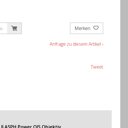
Merken
tk.
Anfrage zu diesem Artikel ›
Tweet
r II ASPH Power OIS Objektiv