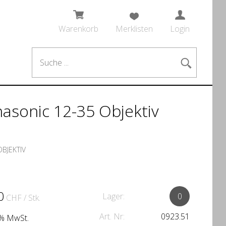
Warenkorb
Merklisten
Login
anasonic 12-35 Objektiv
OBJEKTIV
0
Lager:
0
CHF
/ Stk.
Art. Nr:
0923.51
.1% MwSt.