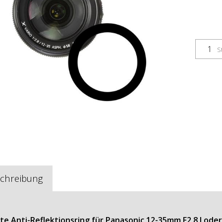
S
chreibung
lite Anti-Reflektionsring für Panasonic 12-35mm F2.8 I ode