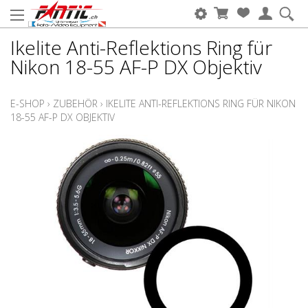
Ikelite Anti-Reflektions Ring für
Nikon 18-55 AF-P DX Objektiv
E-SHOP
›
ZUBEHÖR
›
IKELITE ANTI-REFLEKTIONS RING FÜR NIKON
18-55 AF-P DX OBJEKTIV