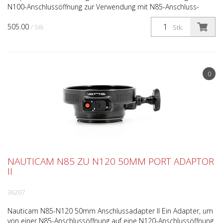
N100-Anschlussöffnung zur Verwendung mit N85-Anschluss-
Systemgehäusen. Die Verlängerung verfügt außerdem über ...
505.00
/ Stk.
Stk.
0
NAUTICAM N85 ZU N120 50MM PORT ADAPTOR
II
36207
Nauticam N85-N120 50mm Anschlussadapter II Ein Adapter, um
von einer N85-Anschlussöffnung auf eine N120-Anschlussöffnung