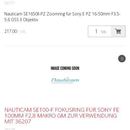
36177
Nauticam SE1650II-PZ Zoomring für Sony E PZ 16-50mm F3.5-
5.6 OSS II Objektiv
217.00
/ Stk.
Stk.
0
NAUTICAM SE100-F FOKUSRING FÜR SONY FE
100MM F2,8 MAKRO GM ZUR VERWENDUNG
MIT 36207
36178