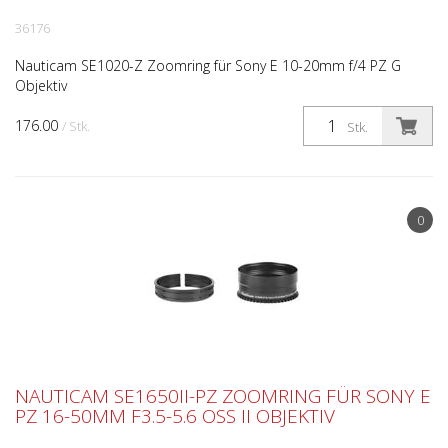
36176
Nauticam SE1020-Z Zoomring für Sony E 10-20mm f/4 PZ G
Objektiv
176.00
/ Stk.
Stk.
0
NAUTICAM SE1650II-PZ ZOOMRING FÜR SONY E
PZ 16-50MM F3.5-5.6 OSS II OBJEKTIV