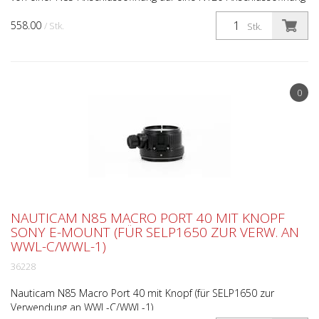
umzubauen. Die Verlängerung verfügt außerdem über...
558.00
/ Stk.
Stk.
0
NAUTICAM N85 MACRO PORT 40 MIT KNOPF
SONY E-MOUNT (FÜR SELP1650 ZUR VERW. AN
WWL-C/WWL-1)
36228
Nauticam N85 Macro Port 40 mit Knopf (für SELP1650 zur
Verwendung an WWL-C/WWL-1)