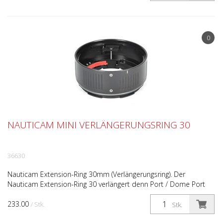
0
NAUTICAM MINI VERLÄNGERUNGSRING 30
36630
Nauticam Extension-Ring 30mm (Verlängerungsring). Der
Nauticam Extension-Ring 30 verlängert denn Port / Dome Port
um 30mm (z.Bsp. für andere Objektive oder Konverter). Di...
233.00
/ Stk.
Stk.