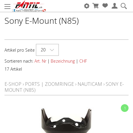
Sony E-Mount (N85)
20
Artikel pro Seite
Sortieren nach:
Art. Nr
|
Bezeichnung
|
CHF
17 Artikel
E-SHOP
›
PORTS | ZOOMRINGE
›
NAUTICAM
›
SONY E-
MOUNT (N85)
1