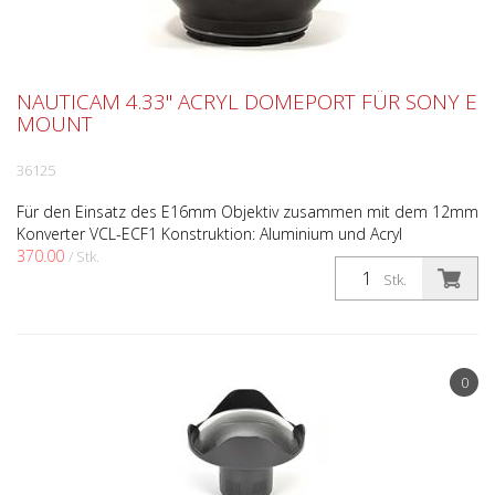
NAUTICAM 4.33" ACRYL DOMEPORT FÜR SONY E
MOUNT
36125
Für den Einsatz des E16mm Objektiv zusammen mit dem 12mm
Konverter VCL-ECF1 Konstruktion: Aluminium und Acryl
370.00
(Domeglas) Oberflächenbehandlung: Hartanodisiert Tauchtiefe:...
/ Stk.
Stk.
statt
621.00
0