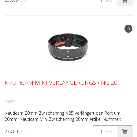
/ Stk.
Stk.
0
NAUTICAM MINI VERLÄNGERUNGSRING 20
36620
Nauticam 20mm Zwischenring N85 Verlängert den Port um
20mm. Nauticam Mini Zwischenring 20mm Artikel Nummer:
#36620 Der Verlängerungsring ist ideal, wenn man z.B. zwei
230.00
Mak...
/ Stk.
Stk.