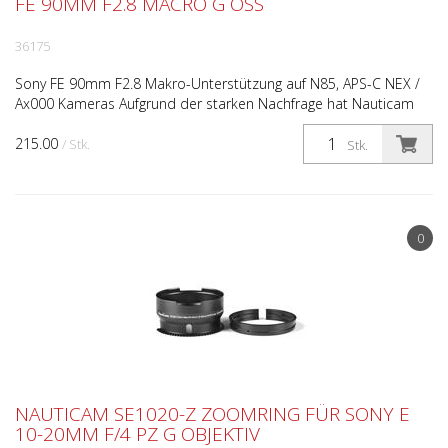
FE 90MM F2.8 MACRO G OSS
36175
Sony FE 90mm F2.8 Makro-Unterstützung auf N85, APS-C NEX /
Ax000 Kameras Aufgrund der starken Nachfrage hat Nauticam
eine Fokussierausrüstung für das 90mm-Makroobjektiv v...
215.00
/ Stk.
Stk.
0
NAUTICAM SE1020-Z ZOOMRING FÜR SONY E
10-20MM F/4 PZ G OBJEKTIV