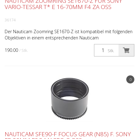
NAUTICAM ZOOMRING SE1670-Z FÜR SONY
VARIO-TESSAR T* E 16-70MM F4 ZA OSS
36174
Der Nauticam Zoomring SE1670-Z ist kompatibel mit folgenden
Objektiven in einem entsprechenden Nauticam
Unterwassergehäuse: Sony Vario-Tessar T* E 16-70mm f/4
190.00
ZA OSS Der ...
/ Stk.
Stk.
0
NAUTICAM SFE90-F FOCUS GEAR (N85) F. SONY