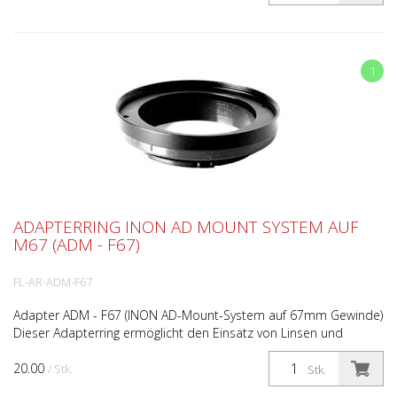
1
ADAPTERRING INON AD MOUNT SYSTEM AUF
M67 (ADM - F67)
FL-AR-ADM-F67
Adapter ADM - F67 (INON AD-Mount-System auf 67mm Gewinde)
Dieser Adapterring ermöglicht den Einsatz von Linsen und
Rotfilter mit M67 Anschluss an Gehäusen mit Inon Bajon...
20.00
/ Stk.
Stk.