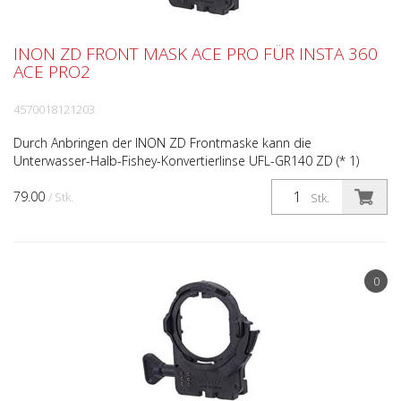
INON ZD FRONT MASK ACE PRO FÜR INSTA 360
ACE PRO2
4570018121203
Durch Anbringen der INON ZD Frontmaske kann die
Unterwasser-Halb-Fishey-Konvertierlinse UFL-GR140 ZD (* 1)
verwendet werden, die mit ihrer großformatigen Optik ein
79.00
breite...
/ Stk.
Stk.
0