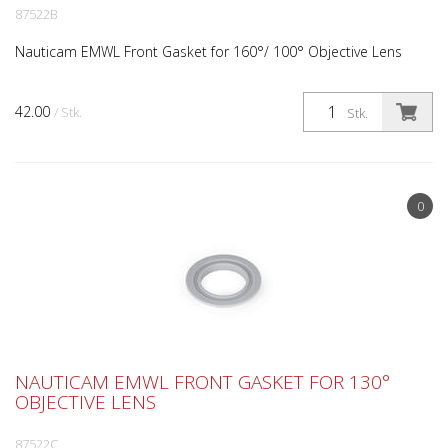
87522B
Nauticam EMWL Front Gasket for 160°/ 100° Objective Lens
42.00
/ Stk.
Stk.
0
NAUTICAM EMWL FRONT GASKET FOR 130°
OBJECTIVE LENS
87522C