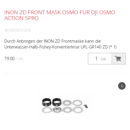
INON ZD FRONT MASK OSMO FÜR DJI OSMO
ACTION 5PRO
4570018121210
Durch Anbringen der INON ZD Frontmaske kann die
Unterwasser-Halb-Fishey-Konvertierlinse UFL-GR140 ZD (* 1)
verwendet werden, die mit ihrer großformatigen Optik ein
79.00
breite...
/ Stk.
Stk.
0