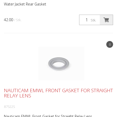
Water Jacket Rear Gasket
42.00
/ Stk.
Stk.
0
NAUTICAM EMWL FRONT GASKET FOR STRAIGHT
RELAY LENS
87522S
Nauticam EMWL Front Gasket for Straight Relay Lens