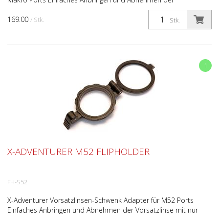
Vorsatzlinsen mit nur einem Klick. Kein Drehen und Schrauben
169.00
un...
/ Stk.
Stk.
1
X-ADVENTURER M52 FLIPHOLDER
FH-S52
X-Adventurer Vorsatzlinsen-Schwenk Adapter für M52 Ports
Einfaches Anbringen und Abnehmen der Vorsatzlinse mit nur