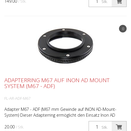
149.00
/ Stk.
Stk.
0
ADAPTERRING M67 AUF INON AD MOUNT
SYSTEM (M67 - ADF)
FL-AR-ADF-M67
Adapter M67 - ADF (M67 mm Gewinde auf INON AD-Mount-
System) Dieser Adapterring ermöglicht den Einsatz Inon AD
Linsen oder AD Rotfilter an Gehäusen mit M67 Gewinde (z.B. ...
20.00
/ Stk.
Stk.