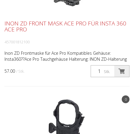
INON ZD FRONT MASK ACE PRO FÜR INSTA 360
ACE PRO
457001812100
Inon ZD Frontmaske für Ace Pro Kompatibles Gehäuse:
Insta360??Ace Pro Tauchgehäuse Halterung: INON ZD-Halterung
Größe (ohne Griff): 74,5 mm (B) x 95,4 mm (H) x 41,2 mm (T...
57.00
/ Stk.
Stk.
0