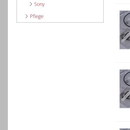
Sony
Pflege