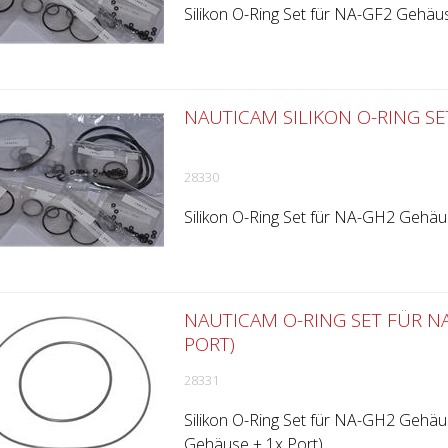
Silikon O-Ring Set für NA-GF2 Gehäu
NAUTICAM SILIKON O-RING S
28330
Silikon O-Ring Set für NA-GH2 Gehä
NAUTICAM O-RING SET FÜR NA
PORT)
28331
Silikon O-Ring Set für NA-GH2 Gehä
Gehäuse + 1x Port)