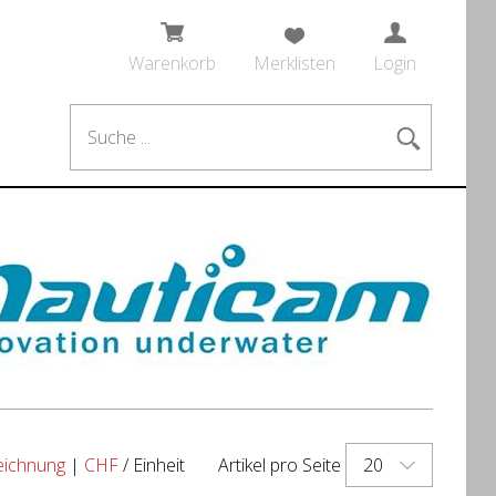
Warenkorb
Merklisten
Login
20
eichnung
|
CHF
/ Einheit
Artikel pro Seite