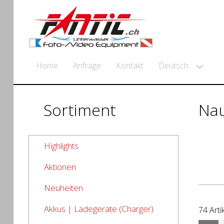
Deutsch
Home
Anfrage
Kontakt
Sortiment
Na
Highlights
Aktionen
Neuheiten
Akkus | Ladegeräte (Charger)
74 Arti