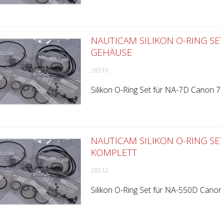
NAUTICAM SILIKON O-RING S
GEHÄUSE
28310
Silikon O-Ring Set für NA-7D Canon
NAUTICAM SILIKON O-RING S
KOMPLETT
28312
Silikon O-Ring Set für NA-550D Can