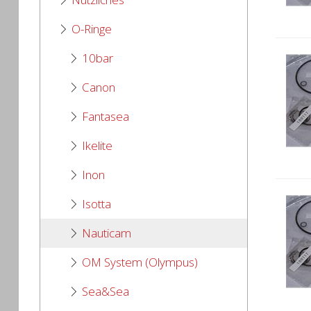
O-Ringe
10bar
Canon
Fantasea
Ikelite
Inon
Isotta
Nauticam
OM System (Olympus)
Sea&Sea