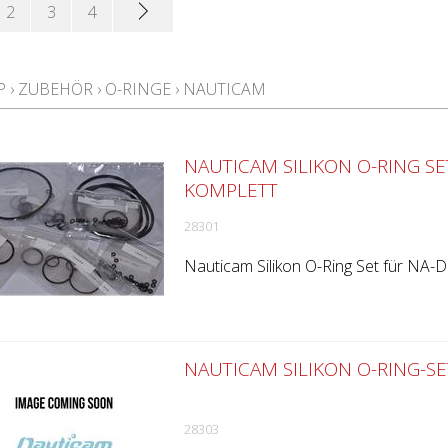
2
3
4
P
›
ZUBEHÖR
›
O-RINGE
›
NAUTICAM
NAUTICAM SILIKON O-RING S
KOMPLETT
28301
Nauticam Silikon O-Ring Set für NA
NAUTICAM SILIKON O-RING-S
28303