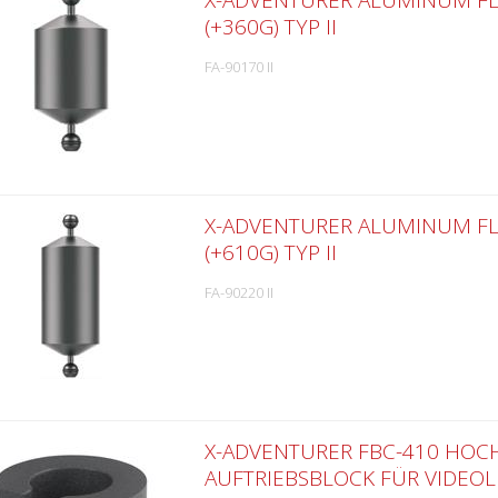
X-ADVENTURER ALUMINUM F
(+360G) TYP II
FA-90170 II
X-ADVENTURER ALUMINUM F
(+610G) TYP II
FA-90220 II
X-ADVENTURER FBC-410 HOC
AUFTRIEBSBLOCK FÜR VIDEOL