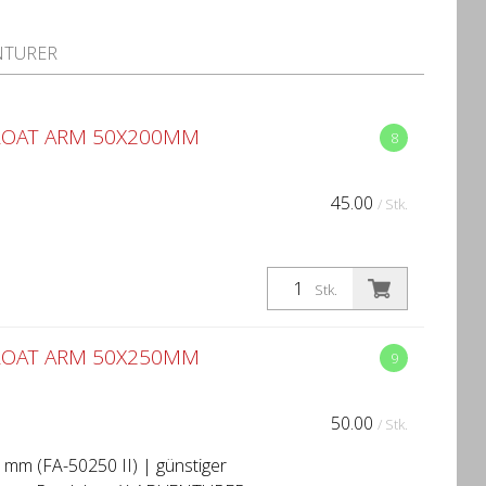
NTURER
LOAT ARM 50X200MM
8
45.00
/ Stk.
Stk.
LOAT ARM 50X250MM
9
50.00
/ Stk.
m (FA-50250 II) | günstiger