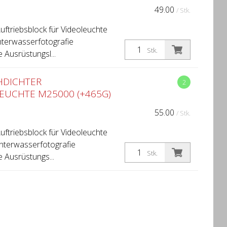
49.00
/ Stk.
ftriebsblock für Videoleuchte
terwasserfotografie
Stk.
 Ausrüstungsl...
HDICHTER
2
EUCHTE M25000 (+465G)
55.00
/ Stk.
ftriebsblock für Videoleuchte
terwasserfotografie
Stk.
e Ausrüstungs...