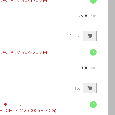
LOAT ARM 90X170MM
4
75.00
/ Stk.
Stk.
LOAT ARM 90X220MM
7
80.00
/ Stk.
Stk.
HDICHTER
6
EUCHTE M25000 (+340G)