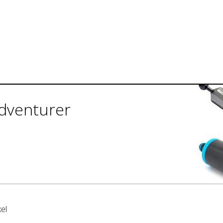
dventurer
kel