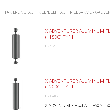
P
›
TARIERUNG (AUFTRIEB/BLEI)
›
AUFTRIEBSARME
›
X-ADVE
X-ADVENTURER ALUMINUM F
(+150G) TYP II
FA-50200 II
X-ADVENTURER ALUMINUM F
(+200G) TYP II
FA-50250 II
X-ADVENTURER Float Arm F50 × 250 m