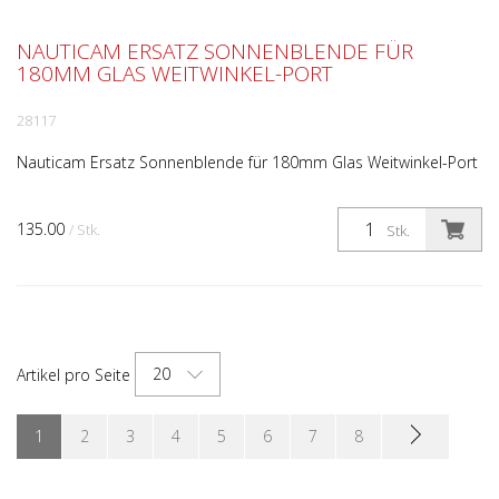
NAUTICAM ERSATZ SONNENBLENDE FÜR
180MM GLAS WEITWINKEL-PORT
28117
Nauticam Ersatz Sonnenblende für 180mm Glas Weitwinkel-Port
135.00
/ Stk.
Stk.
20
Artikel pro Seite
1
2
3
4
5
6
7
8