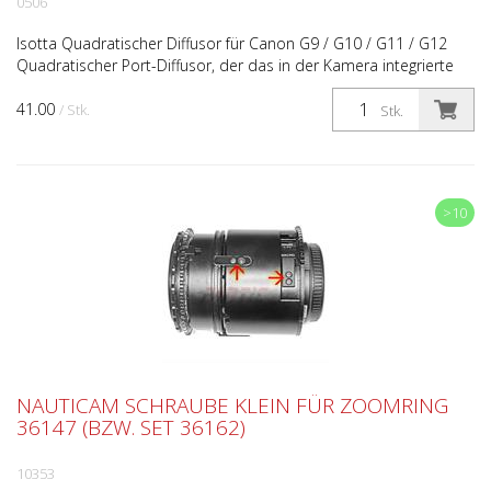
0506
Isotta Quadratischer Diffusor für Canon G9 / G10 / G11 / G12
Quadratischer Port-Diffusor, der das in der Kamera integrierte
Blitzlicht streut. Einfache und schnelle Monta...
41.00
/ Stk.
Stk.
>10
NAUTICAM SCHRAUBE KLEIN FÜR ZOOMRING
36147 (BZW. SET 36162)
10353