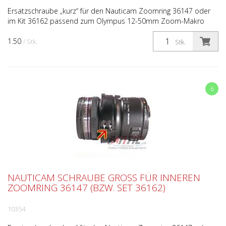
Ersatzschraube „kurz“ für den Nauticam Zoomring 36147 oder
im Kit 36162 passend zum Olympus 12-50mm Zoom-Makro
Objektiv. Diese Schraube passt zum äusseren Mantel und an d...
1.50
/ Stk.
Stk.
6
NAUTICAM SCHRAUBE GROSS FÜR INNEREN
ZOOMRING 36147 (BZW. SET 36162)
10354