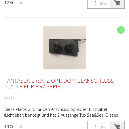
12.50
/ Stk.
Stk.
1
FANTASEA ERSATZ OPT. DOPPELANSCHLUSS-
PLATTE FÜR FG7 SERIE
12111
Diese Platte wird für den Anschluss optischer Blitzkabel
(Lichtleiter) benötigt und hat 2 Ausgänge Typ Sea&Sea. Dieses
Ersatzteil ist im Lieferumfang der folgenden Fantas...
19.00
/ Stk.
Stk.