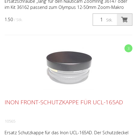
Ersatzschraube „lang“ für den Nauticam Zoomring 36147 oder
im Kit 36162 passend zum Olympus 12-50mm Zoom-Makro
Objektiv. Achtung: Diese Schraube passt nur an der Klammer,...
1.50
/ Stk.
Stk.
3
INON FRONT-SCHUTZKAPPE FÜR UCL-165AD
10565
Ersatz Schutzkappe für das Inon UCL-165AD. Der Schutzdeckel