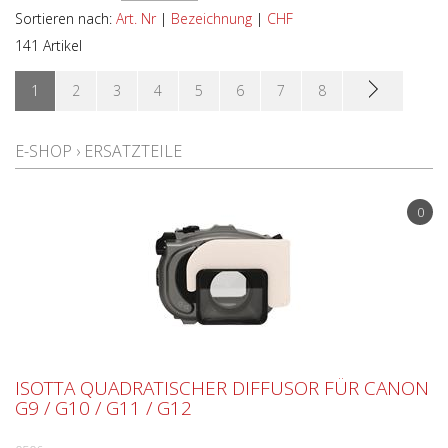
GEHÄUSE MARKE
Sortieren nach:
Art. Nr
|
Bezeichnung
|
CHF
141 Artikel
GERÄTE-TYP
1
2
3
4
5
6
7
8
E-SHOP
›
ERSATZTEILE
0
ISOTTA QUADRATISCHER DIFFUSOR FÜR CANON
G9 / G10 / G11 / G12