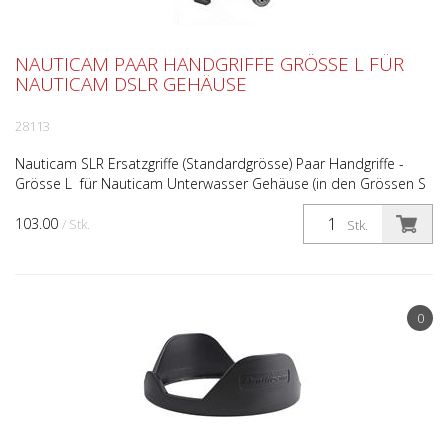
NAUTICAM PAAR HANDGRIFFE GRÖSSE L FÜR
NAUTICAM DSLR GEHÄUSE
28113
Nauticam SLR Ersatzgriffe (Standardgrösse) Paar Handgriffe -
Grösse L für Nauticam Unterwasser Gehäuse (in den Grössen S
und L erhältlich) Kategorie: Ersatzteile; Handgr...
103.00
/ Stk.
Stk.
0