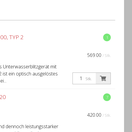
0, TYP 2
1
569.00
/ Stk.
es Unterwasserblitzgerät mit
 ist ein optisch ausgelöstes
Stk.
i...
20
7
420.00
/ Stk.
nd dennoch leistungsstarker