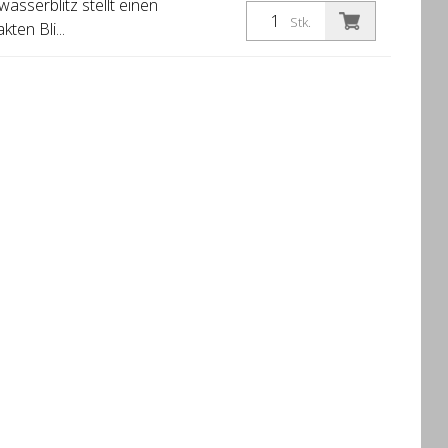
asserblitz stellt einen
Stk.
ten Bli...