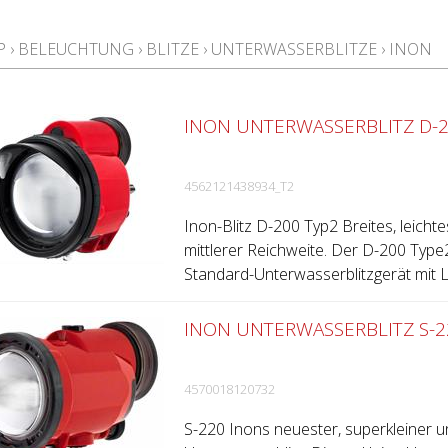
P
›
BELEUCHTUNG
›
BLITZE
›
UNTERWASSERBLITZE
›
INON
INON UNTERWASSERBLITZ D-20
4562121438934_T2
Inon-Blitz D-200 Typ2 Breites, leicht
mittlerer Reichweite. Der D-200 Type2
Standard-Unterwasserblitzgerät mit Le
INON UNTERWASSERBLITZ S-2
4570018120732
S-220 Inons neuester, superkleiner u