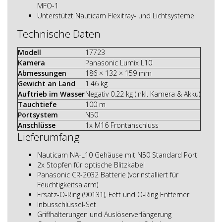
MFO-1
Unterstützt Nauticam Flexitray- und Lichtsysteme
Technische Daten
Modell
17723
Kamera
Panasonic Lumix L10
Abmessungen
186 × 132 × 159 mm
Gewicht an Land
1.46 kg
Auftrieb im Wasser
Negativ 0.22 kg (inkl. Kamera & Akku)
Tauchtiefe
100 m
Portsystem
N50
Anschlüsse
1x M16 Frontanschluss
Lieferumfang
Nauticam NA-L10 Gehäuse mit N50 Standard Port
2x Stopfen für optische Blitzkabel
Panasonic CR-2032 Batterie (vorinstalliert für
Feuchtigkeitsalarm)
Ersatz-O-Ring (90131), Fett und O-Ring Entferner
Inbusschlüssel-Set
Griffhalterungen und Auslöserverlängerung