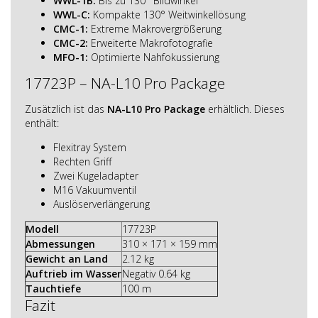
WWL-1B:
Bis zu 130° Bildwinkel
WWL-C:
Kompakte 130° Weitwinkellösung
CMC-1:
Extreme Makrovergrößerung
CMC-2:
Erweiterte Makrofotografie
MFO-1:
Optimierte Nahfokussierung
17723P – NA-L10 Pro Package
Zusätzlich ist das
NA-L10 Pro Package
erhältlich. Dieses
enthält:
Flexitray System
Rechten Griff
Zwei Kugeladapter
M16 Vakuumventil
Auslöserverlängerung
Modell
17723P
Abmessungen
310 × 171 × 159 mm
Gewicht an Land
2.12 kg
Auftrieb im Wasser
Negativ 0.64 kg
Tauchtiefe
100 m
Fazit