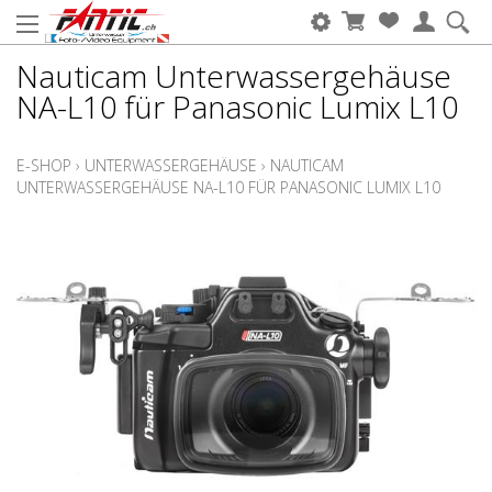
Nauticam Unterwassergehäuse
NA-L10 für Panasonic Lumix L10
E-SHOP
›
UNTERWASSERGEHÄUSE
›
NAUTICAM
UNTERWASSERGEHÄUSE NA-L10 FÜR PANASONIC LUMIX L10