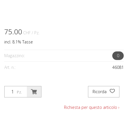
75.00
CHF
/ Pz.
incl. 8.1% Tasse
Magazzino:
0
Art. n.:
46081
Ricorda
Pz.
Richiesta per questo articolo ›