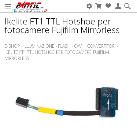
Ikelite FT1 TTL Hotshoe per
fotocamere Fujifilm Mirrorless
E-SHOP
›
ILLUMINAZIONE
›
FLASH
›
CAVI | CONVERTITORI
›
IKELITE FT1 TTL HOTSHOE PER FOTOCAMERE FUJIFILM
MIRRORLESS