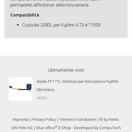
permanenti all'hotshoe della fotocamera.
Compatibilità
Custodia 200DL per Fujifilm X-T3 # 71503
Ultimamente visto
Ikelite FT1 TTL Hotshoe per fotocamere Fujifilm
Mirrorless
46081
Impronta
|
Privacy Policy
|
Termini e condizioni
| © by
Fantic
®
UW-Foto AG
|
blue office
E-Shop - Developed by
CompuTech