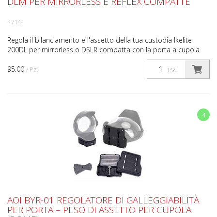
DLM PER MIRRORLESS E REFLEX COMPATTE
47141
Regola il bilanciamento e l'assetto della tua custodia Ikelite
200DL per mirrorless o DSLR compatta con la porta a cupola
DLM da 8" collegata. Le nostre custodie e porte ...
95.00
/ Pz.
Pz.
4
AOI BYR-01 REGOLATORE DI GALLEGGIABILITÀ
PER PORTA – PESO DI ASSETTO PER CUPOLA