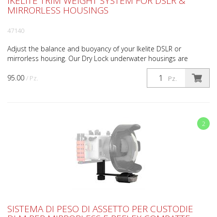
IKELITE TRIM WEIGHT SYSTEM FOR DSLR &
MIRRORLESS HOUSINGS
47140
Adjust the balance and buoyancy of your Ikelite DSLR or
mirrorless housing. Our Dry Lock underwater housings are
designed to keep travel weight at an absolute minimum. Th...
95.00
/ Pz.
Pz.
2
SISTEMA DI PESO DI ASSETTO PER CUSTODIE