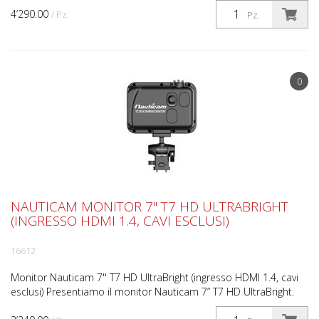
4’290.00
/ Pz.
Pz.
0
NAUTICAM MONITOR 7'' T7 HD ULTRABRIGHT
(INGRESSO HDMI 1.4, CAVI ESCLUSI)
16612
Monitor Nauticam 7'' T7 HD UltraBright (ingresso HDMI 1.4, cavi
esclusi) Presentiamo il monitor Nauticam 7” T7 HD UltraBright.
Realizzato per videografi e fotografi profe...