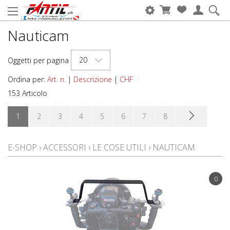
Nauticam
20
Oggetti per pagina
Ordina per:
Art. n.
|
Descrizione
|
CHF
153 Articolo
1
2
3
4
5
6
7
8
E-SHOP
›
ACCESSORI
›
LE COSE UTILI
›
NAUTICAM
0