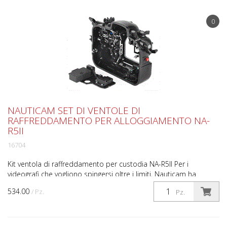
0
NAUTICAM SET DI VENTOLE DI
RAFFREDDAMENTO PER ALLOGGIAMENTO NA-
R5II
16704
Kit ventola di raffreddamento per custodia NA-R5II Per i
videografi che vogliono spingersi oltre i limiti, Nauticam ha
sviluppato il Gamechanger Cooling Fan System, una t...
534.00
/ Pz.
Pz.