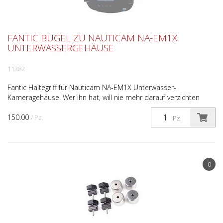
FANTIC BÜGEL ZU NAUTICAM NA-EM1X
UNTERWASSERGEHÄUSE
11382
Fantic Haltegriff für Nauticam NA-EM1X Unterwasser-
Kameragehäuse. Wer ihn hat, will nie mehr darauf verzichten
müssen! Das perfekte UW-Kamera Haltesystem. Der Griffe ist ...
150.00
/ Pz.
Pz.
0