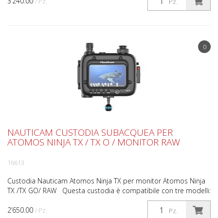
3’240.00
/ Pz.
Pz.
0
NAUTICAM CUSTODIA SUBACQUEA PER
ATOMOS NINJA TX / TX O / MONITOR RAW
16613
Custodia Nauticam Atomos Ninja TX per monitor Atomos Ninja
TX /TX GO/ RAW Questa custodia è compatibile con tre modelli:
NINJA TX NINJA TX GO NINJA RAW Specifiche Dimen...
2’650.00
/ Pz.
Pz.