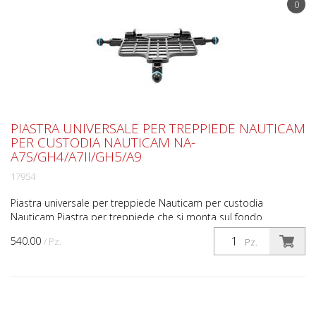
0
PIASTRA UNIVERSALE PER TREPPIEDE NAUTICAM
PER CUSTODIA NAUTICAM NA-
A7S/GH4/A7II/GH5/A9
17954
Piastra universale per treppiede Nauticam per custodia
Nauticam Piastra per treppiede che si monta sul fondo
dell'custodia fornendo tre supporti a sfera standard da 1" pe...
540.00
/ Pz.
Pz.