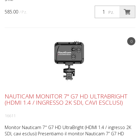
585.00
/ Pz.
Pz.
0
NAUTICAM MONITOR 7'' G7 HD ULTRABRIGHT
(HDMI 1.4 / INGRESSO 2K SDI, CAVI ESCLUSI)
16611
Monitor Nauticam 7'' G7 HD UltraBright (HDMI 1.4 / ingresso 2K
SDI, cavi esclusi) Presentiamo il monitor Nauticam 7” G7 HD
UltraBright. Realizzato per videografi e fotogr...