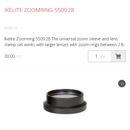
IKELITE ZOOMRING 5509.28
5509.28
Ikelite Zoomring 5509.28 The universal zoom sleeve and lens
clamp set works with larger lenses with zoom rings between 2.8-
inch (71mm) and 3.0-inch (76mm) in diameter. Th...
30.00
/ Pz.
Pz.
0