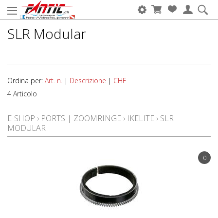
SLR Modular
Ordina per:
Art. n.
|
Descrizione
|
CHF
4 Articolo
E-SHOP
›
PORTS | ZOOMRINGE
›
IKELITE
›
SLR
MODULAR
0