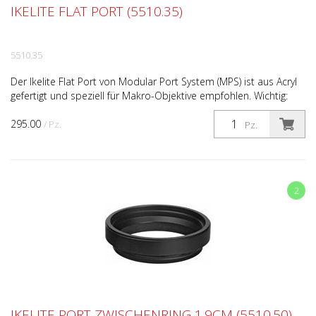
IKELITE FLAT PORT (5510.35)
5510.35
Der Ikelite Flat Port von Modular Port System (MPS) ist aus Acryl
gefertigt und speziell für Makro-Objektive empfohlen. Wichtig:
Zusätzlich zu dem Flat Port 5510.35 wird ...
295.00
/ Pz.
Pz.
2
IKELITE PORT ZWISCHENRING 1.9CM (5510.50)