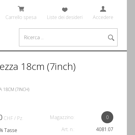
Carrello spesa
Liste dei desideri
Accedere
hezza 18cm (7inch)
A 18CM (7INCH)
0
Magazzino:
0
CHF
/ Pz.
Art. n.:
4081.07
.1% Tasse