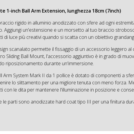
ite 1-inch Ball Arm Extension, lunghezza 18cm (7inch)
raccio rigido in alluminio anodizzato con sfere ad ogni estremit
o. Aggiungi un'estensione e un morsetto al tuo braccio strobosc
tti di luce più creativi quando si scatta con un obiettivo grandan
esign scanalato permette il fissaggio di un accessorio leggero al
ro Sliding Ball Mount, l'accessorio aggiuntivo è in grado di muov
do riposizionamento durante un'immersione.
all Arm System Mark II da 1 pollice è dotato di componenti a sfe
enire lo slittamento per una migliore tenuta con meno forza. Me
tti con le dita per mantenere l'illuminazione in posizione e conse
e le parti sono anodizzate hard coat tipo III per una finitura dura