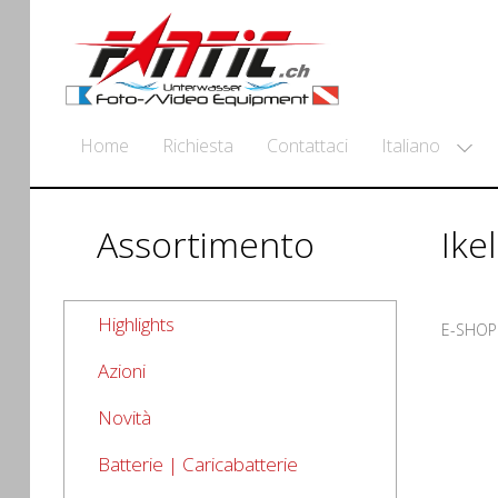
Italiano
Home
Richiesta
Contattaci
Assortimento
Ike
Highlights
E-SHOP
Azioni
Novità
Batterie | Caricabatterie