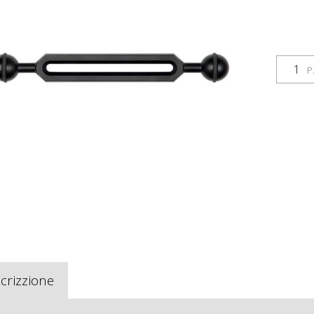
P
crizzione