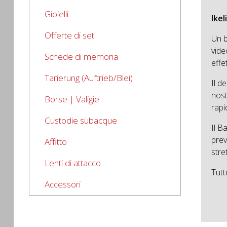
Gioielli
Ikel
Offerte di set
Un b
vide
Schede di memoria
effe
Tarierung (Auftrieb/Blei)
Il d
nost
Borse | Valigie
rapi
Custodie subacque
Il B
prev
Affitto
stre
Lenti di attacco
Tutt
Accessori