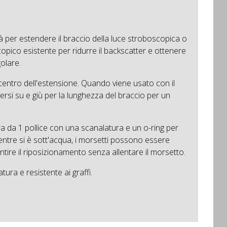
à per estendere il braccio della luce stroboscopica o
opico esistente per ridurre il backscatter e ottenere
golare.
 centro dell'estensione. Quando viene usato con il
ersi su e giù per la lunghezza del braccio per un
ra da 1 pollice con una scanalatura e un o-ring per
ntre si è sott'acqua, i morsetti possono essere
ntire il riposizionamento senza allentare il morsetto.
tura e resistente ai graffi.