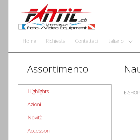
Italiano
Home
Richiesta
Contattaci
Assortimento
Nau
Highlights
E-SHOP
Azioni
Novità
Accessori