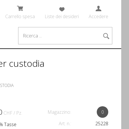
Carrello spesa
Liste dei desideri
Accedere
er custodia
USTODIA
0
Magazzino:
0
CHF
/ Pz.
Art. n.:
25228
.1% Tasse