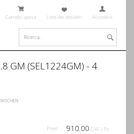
Carrello spesa
Liste dei desideri
Accedere
.8 GM (SEL1224GM) - 4
 WOCHEN
910.00
Preis:
CHF
/ Pz.