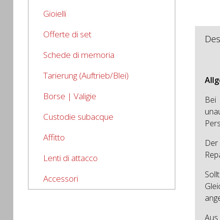
Gioielli
Offerte di set
Des
Schede di memoria
Tarierung (Auftrieb/Blei)
All
Borse | Valigie
Bei
una
Custodie subacque
Pers
Affitto
Der 
Repa
Lenti di attacco
Sol
Accessori
Gle
ange
Aus 