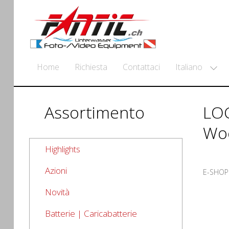
Italiano
Home
Richiesta
Contattaci
Assortimento
LOC
Wo
Highlights
Azioni
E-SHOP
Novità
Batterie | Caricabatterie