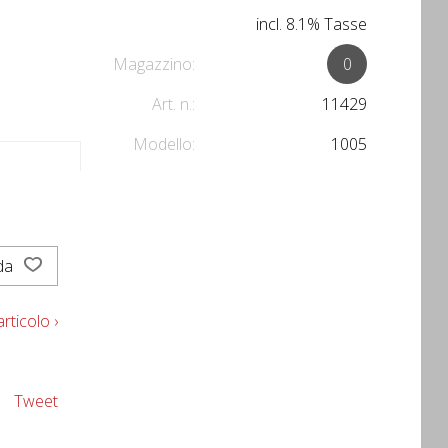
incl. 8.1% Tasse
Magazzino:
0
Art. n.:
11429
Modello:
1005
rda
rticolo ›
Tweet